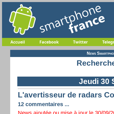
Accueil
Facebook
Twitter
Teleg
News Smartphon
Recherche
Jeudi 30
L'avertisseur de radars C
12 commentaires ...
News ajoutée ou mise à jour le 30/09/2