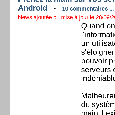
Android
-
10 commentaires ...
News ajoutée ou mise à jour le 28/09/2
Quand on 
l'informat
un utilisa
s'éloigne
pouvoir p
serveurs 
indéniabl
Malheureu
du systèm
main il ex