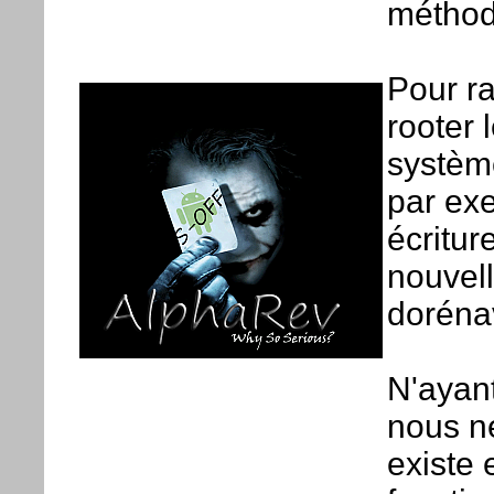
méthod
Pour ra
rooter
système
par ex
écritur
nouvel
dorénav
N'ayant
nous n
existe 