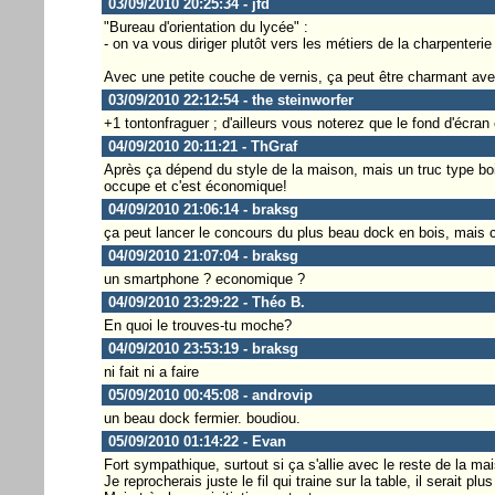
03/09/2010 20:25:34 - jfd
"Bureau d'orientation du lycée" :
- on va vous diriger plutôt vers les métiers de la charpenterie 
Avec une petite couche de vernis, ça peut être charmant avec
03/09/2010 22:12:54 - the steinworfer
+1 tontonfraguer ; d'ailleurs vous noterez que le fond d'écran e
04/09/2010 20:11:21 - ThGraf
Après ça dépend du style de la maison, mais un truc type bo
occupe et c'est économique!
04/09/2010 21:06:14 - braksg
ça peut lancer le concours du plus beau dock en bois, mais cel
04/09/2010 21:07:04 - braksg
un smartphone ? economique ?
04/09/2010 23:29:22 - Théo B.
En quoi le trouves-tu moche?
04/09/2010 23:53:19 - braksg
ni fait ni a faire
05/09/2010 00:45:08 - androvip
un beau dock fermier. boudiou.
05/09/2010 01:14:22 - Evan
Fort sympathique, surtout si ça s'allie avec le reste de la ma
Je reprocherais juste le fil qui traine sur la table, il serait plus