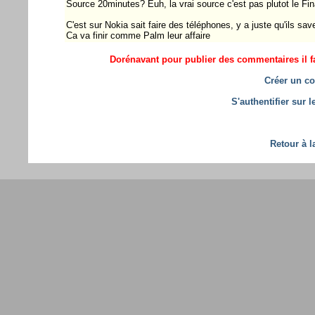
Source 20minutes? Euh, la vrai source c'est pas plutot le Fi
C'est sur Nokia sait faire des téléphones, y a juste qu'ils sav
Ca va finir comme Palm leur affaire
Dorénavant pour publier des commentaires il fa
Créer un co
S'authentifier sur 
Retour à l