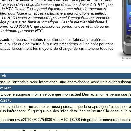
mis sur Facebook et Twitter ou avec ses collègues et clients dans
Z dispose d'une charnière unique qui révèle un clavier AZERTY pour
er du HTC Desire Z comprend également une série de raccourcis
bles pour fournir un accès instantané à des fonctions usuelles,
s. Le HTC Desire Z comprend également l'enregistrement vidéo en
ga pixels avec flash automatique. Il est le premier téléphone à
lcomm 7230 800MHz qui améliore les performances et la durée de
nt le démarrage rapide HTC.
sante on pourra toutefois regretter que les fabricants préfèrent
ils plutôt que de mettre à jour les précédents qui ne sont pourtant
 n'a pas forcemment les moyens de changer de smartphone tous les
mick
one! je l'attendais avec impatience! une androidphone avec un clavier puissant
ck52475
que je suppose moins véloce que mon actuel Desire, sinon je pense que j'au
ck52475
est 'vendu' comme au moins aussi puissant que le snapdragon 1er du nom 
lus intéressant. Si quelqu'un a des infos détaillées et 'neutres' là dessus, je s
ndco.com/news/2010-08-27/id6367/Le-HTC-T8788-integrerait-le-nouveau-pro