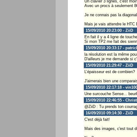
Un clavier 3 lignes, c'est mo
Avec un procs à seulement 8
Je ne connais pas la diagonale
Mais je vais attendre le HTC
15/09/2010 20:23:00 - ZiiD
En fait il y a 4 ligne de touch
Si mon TP2 me fait des sienne
15/09/2010 20:33:17 - patri
la résolution est la même pou
D'ailleurs je me demande si c
15/09/2010 21:29:47 - ZiiD
L’épaisseur est de combien?
J'aimerais bien une comparais
15/09/2010 22:17:18 - vin10
Une surcouche Sense... beur
15/09/2010 22:46:55 - Chris
@ZiiD : Tu prends ton courrag
16/09/2010 09:14:30 - ZiiD
C'est déjà fait!
Mais des images, c'est tout d