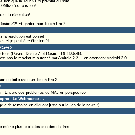
ins bon que le Touch Pro premier du nom!
00Mhz c'est pas top!
 et la résolution!
 Desire Z2! Et garder mon Touch Pro 2!
es la résolution est bonne!
s et je peut-être être tenté!
ck52475
r tous (Desire, Desire Z et Desire HD): 800x480.
'est pas le maximum autorisé par Android 2.2 ... en attendant Android 3.0
on de taille avec un Touch Pro 2.
0
k ! Encore des problèmes de MAJ en perspective
tophe - Le Webmaster ...
e à deux mains en cliquant juste sur le lien de la news :)
e même plus explicites que des chiffres.