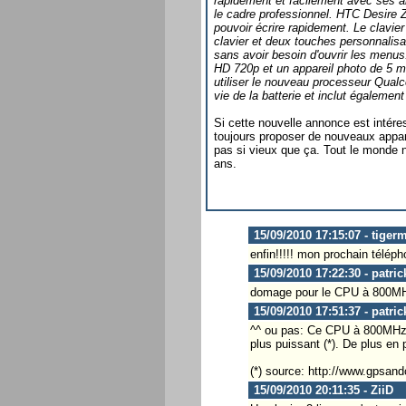
rapidement et facilement avec ses a
le cadre professionnel. HTC Desire 
pouvoir écrire rapidement. Le clavi
clavier et deux touches personnalisa
sans avoir besoin d'ouvrir les menu
HD 720p et un appareil photo de 5 mé
utiliser le nouveau processeur Qua
vie de la batterie et inclut égaleme
Si cette nouvelle annonce est intéres
toujours proposer de nouveaux appare
pas si vieux que ça. Tout le monde
ans.
15/09/2010 17:15:07 - tiger
enfin!!!!! mon prochain téléph
15/09/2010 17:22:30 - patri
domage pour le CPU à 800MHz 
15/09/2010 17:51:37 - patri
^^ ou pas: Ce CPU à 800MHz 
plus puissant (*). De plus en p
(*) source: http://www.gpsa
15/09/2010 20:11:35 - ZiiD