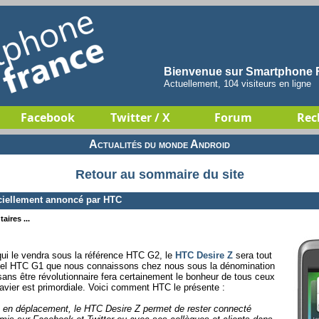
Bienvenue sur Smartphone F
Actuellement, 104 visiteurs en ligne
Facebook
Twitter / X
Forum
Rec
Actualités du monde Android
Retour au sommaire du site
ciellement annoncé par HTC
aires ...
 qui le vendra sous la référence HTC G2, le
HTC Desire Z
sera tout
ctuel HTC G1 que nous connaissons chez nous sous la dénomination
ans être révolutionnaire fera certainement le bonheur de tous ceux
clavier est primordiale. Voici comment HTC le présente :
s en déplacement, le HTC Desire Z permet de rester connecté