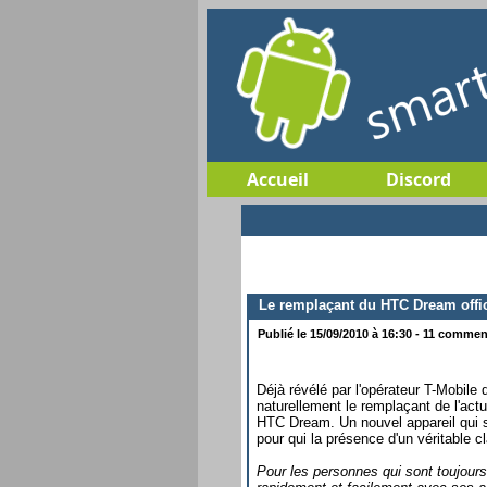
Accueil
Discord
Le remplaçant du HTC Dream offi
Publié le 15/09/2010 à 16:30 - 11 comment
Déjà révélé par l'opérateur T-Mobile
naturellement le remplaçant de l'a
HTC Dream. Un nouvel appareil qui s
pour qui la présence d'un véritable 
Pour les personnes qui sont toujour