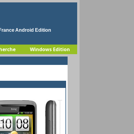
rance Android Edition
herche
Windows Edition