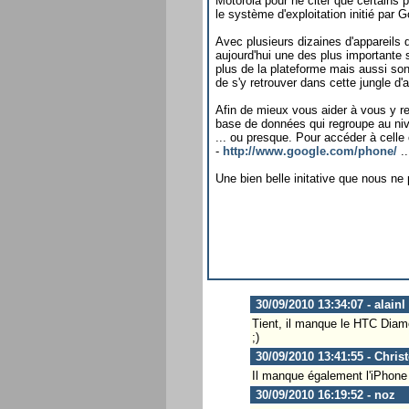
Motorola pour ne citer que certains
le système d'exploitation initié par G
Avec plusieurs dizaines d'appareils di
aujourd'hui une des plus importante
plus de la plateforme mais aussi son 
de s'y retrouver dans cette jungle d'a
Afin de mieux vous aider à vous y re
base de données qui regroupe au ni
... ou presque. Pour accéder à celle
-
http://www.google.com/phone/
..
Une bien belle initative que nous ne
30/09/2010 13:34:07 - alainl
Tient, il manque le HTC Diamon
;)
30/09/2010 13:41:55 - Chris
Il manque également l'iPhone 
30/09/2010 16:19:52 - noz