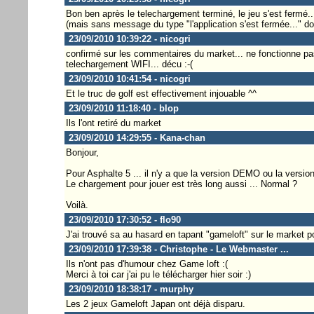
Bon ben après le telechargement terminé, le jeu s'est fermé...
(mais sans message du type "l'application s'est fermée..." don
23/09/2010 10:39:22 - nicogri
confirmé sur les commentaires du market... ne fonctionne pas
telechargement WIFI... décu :-(
23/09/2010 10:41:54 - nicogri
Et le truc de golf est effectivement injouable ^^
23/09/2010 11:18:40 - blop
Ils l'ont retiré du market
23/09/2010 14:29:55 - Kana-chan
Bonjour,
Pour Asphalte 5 ... il n'y a que la version DEMO ou la versio
Le chargement pour jouer est très long aussi ... Normal ?
Voilà.
23/09/2010 17:30:52 - flo90
J'ai trouvé sa au hasard en tapant "gameloft" sur le market 
23/09/2010 17:39:38 - Christophe - Le Webmaster ...
Ils n'ont pas d'humour chez Game loft :(
Merci à toi car j'ai pu le télécharger hier soir :)
23/09/2010 18:38:17 - murphy
Les 2 jeux Gameloft Japan ont déjà disparu.