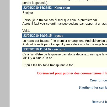
perdre la garantie).
22/09/2010 14:27:52 - Kana-chan
Bonjour,
Perso, je le trouve pas si mal que cela "à première vu".
Après il faut voir ce qu'il manque dedans par rapport à un aut
Voilà.
23/09/2010 10:05:15 - bysus
La news est fausse (" le premier smartphone Android vendu di
Android brandé par Orange, il y en a déjà un chez orange.fr à
23/09/2010 11:04:02 - nicogri
Ca à l'air d'etre de la grosse camelotte dedans... rien que la v
MP il y à plus d'un an...
Et puis les boutons transpirent le toc
Dorénavant pour publier des commentaires il fa
Créer un co
S'authentifier sur 
Retour à l