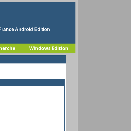
rance Android Edition
herche
Windows Edition