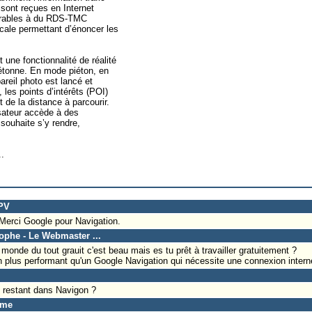
c sont reçues en Internet
parables à du RDS-TMC
ale permettant d’énoncer les
t une fonctionnalité de réalité
étonne. En mode piéton, en
pareil photo est lancé et
 les points d’intérêts (POI)
de la distance à parcourir.
lisateur accède à des
 souhaite s’y rendre,
..
SPV
Merci Google pour Navigation.
tophe - Le Webmaster ...
monde du tout grauit c'est beau mais es tu prêt à travailler gratuitement ?
en plus performant qu'un Google Navigation qui nécessite une connexion interne
m restant dans Navigon ?
yme