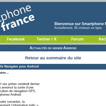
Bienvenue sur Smartphone F
Actuellement, 85 visiteurs en ligne
Facebook
Twitter / X
Forum
Rec
Actualités du monde Android
Retour au sommaire du site
le Navigator pour Android
ires ...
rt ses portes vendredi dernier
a annoncé la sortie d’une
lication de navigation GPS,
tphones Android.
utés suivantes, la
amment l’information trafic «