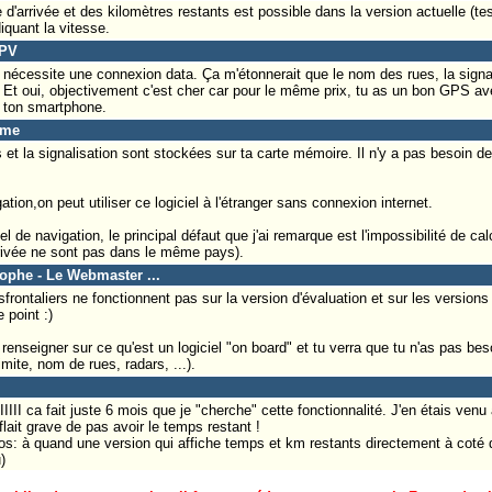
 d'arrivée et des kilomètres restants est possible dans la version actuelle (test
diquant la vitesse.
SPV
l nécessite une connexion data. Ça m'étonnerait que le nom des rues, la signal
s. Et oui, objectivement c'est cher car pour le même prix, tu as un bon GPS a
e ton smartphone.
yme
 la signalisation sont stockées sur ta carte mémoire. Il n'y a pas besoin de
ion,on peut utiliser ce logiciel à l'étranger sans connexion internet.
l de navigation, le principal défaut que j'ai remarque est l'impossibilité de calc
'arrivée ne sont pas dans le même pays).
tophe - Le Webmaster ...
rontaliers ne fonctionnent pas sur la version d'évaluation et sur les versions
 point :)
enseigner sur ce qu'est un logiciel "on board" et tu verra que tu n'as pas be
mite, nom de rues, radars, ...).
IIII ca fait juste 6 mois que je "cherche" cette fonctionnalité. J'en étais ven
lait grave de pas avoir le temps restant !
s: à quand une version qui affiche temps et km restants directement à coté de 
)