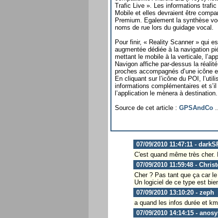
Trafic Live ». Les informations trafi
Mobile et elles devraient être com
Premium. Egalement la synthèse voc
noms de rue lors du guidage vocal.
Pour finir, « Reality Scanner » qui es
augmentée dédiée à la navigation pi
mettant le mobile à la verticale, l’ap
Navigon affiche par-dessus la réalité,
proches accompagnés d’une icône et 
En cliquant sur l’icône du POI, l’uti
informations complémentaires et s’il
l’application le mènera à destination.
Source de cet article :
GPSAndCo
.
07/09/2010 11:47:11 - dark
C'est quand même très cher. 
07/09/2010 11:59:48 - Chris
Cher ? Pas tant que ça car le 
Un logiciel de ce type est bi
07/09/2010 13:10:20 - zeph
a quand les infos durée et k
07/09/2010 14:14:15 - anos