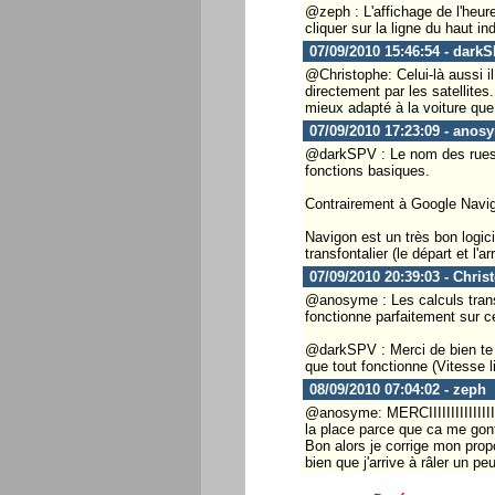
@zeph : L'affichage de l'heure
cliquer sur la ligne du haut in
07/09/2010 15:46:54 - dark
@Christophe: Celui-là aussi i
directement par les satellite
mieux adapté à la voiture qu
07/09/2010 17:23:09 - anos
@darkSPV : Le nom des rues et
fonctions basiques.
Contrairement à Google Navigat
Navigon est un très bon logicie
transfontalier (le départ et l
07/09/2010 20:39:03 - Chris
@anosyme : Les calculs transf
fonctionne parfaitement sur ce
@darkSPV : Merci de bien te r
que tout fonctionne (Vitesse li
08/09/2010 07:04:02 - zeph
@anosyme: MERCIIIIIIIIIIIIIIII
la place parce que ca me gonf
Bon alors je corrige mon propo
bien que j'arrive à râler un peu