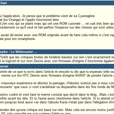
-chan
 aussi l'application. Je pense que le problème vient de sa Cyanogène.
 (ex-Orange) et l'applis fonctionne bien.
 j'en vois qui se plaint mais qui ont une ROM cuisinée ... on sait très bien q
eulement ce qu'il veut et fait parfois l'impasse sur des choses qui sont utile
l aurait dû tester avec une ROM originale avant de faire cela même si c'est ra
ée pour ton smartphone.
tophe - Le Webmaster ...
 Plutôt que les critiques brutes de fonderie basées sur rien c'est exactement la 
 le logiciel et sur mon Desire avec son firmware d'origine il fonctionne égale
turner
ntre de ce que tu ecris dans l'article et ensuite tu dis que tu esperais telle ou
oi meme sur ton HTC Desire avec firmware d'origine AVANT de pondre l'article et
mauvaise expérience et désirez la partager, n'hésitez surtout pas à nous cont
téressants" que ceux ci vont s'améliorer ou disparaître dans les fins fonds du M
ms cooké et vont faire le meme constat que decrit dans le blog...Mais c'est to
erifier avant les dire. Et tu l'aurai aussi mentionne dans l'article. Si tu attend 
 jusqu'au bout aussi car dans l'absolu Kana n'etait pas dans l'obligation d'int
endre dire qu'une critique est basé sur rien. Mais cela est encore moins justifi
 SF, site consulté par son contenu fiable ou non.