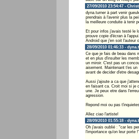
27/09/2010 23:54:47 - Chris
dyna.turner à part venir gueul
prendrais à l'avenir plus la p
la meilleure conduite à tenir p
Et pour infos j'avais testé le 
prouve copie d'écran à l'appu
Android que j'en soit l'auteur 
28/09/2010 01:46:33 - dyna.
Ce que je fais de beau dans ma
et en plus d'insulter les memb
un miroir. C'est pas un conco
aisement. Maintenant t'es un r
avant de decider d'etre desag
Aussi j'ajoute a ca que j'atte
en faisant ca. Croit moi si je 
une. Je peux etre dans l'erreur
agression.
Repond moi ou pas t'inquietes 
Allez ciao l'artiste!
28/09/2010 01:55:18 - dyna.
Oh j'avais oublié : "car les p
l'importance qu'on leur porte !