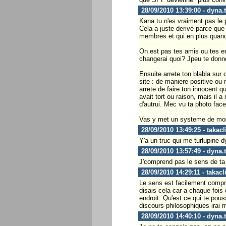
28/09/2010 13:39:00 - dyna.
Kana tu n'es vraiment pas le p
Cela a juste derivé parce que
membres et qui en plus quand 
On est pas tes amis ou tes en
changerai quoi? Jpeu te donne
Ensuite arrete ton blabla sur 
site : de maniere positive ou 
arrete de faire ton innocent q
avait tort ou raison, mais il a
d'autrui. Mec vu ta photo fa
Vas y met un systeme de mod
28/09/2010 13:49:25 - takacl
Y'a un truc qui me turlupine 
28/09/2010 13:57:49 - dyna.
J'comprend pas le sens de ta q
28/09/2010 14:29:11 - takacl
Le sens est facilement compré
disais cela car a chaque fois 
endroit. Qu'est ce qui te pou
discours philosophiques irai m
28/09/2010 14:40:10 - dyna.