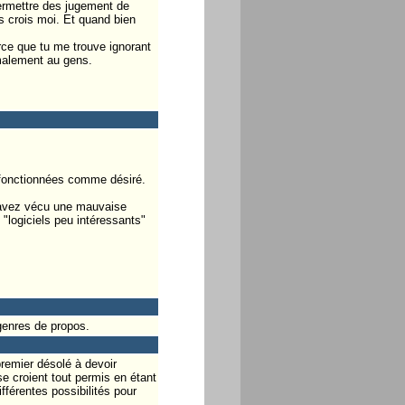
ermettre des jugement de
ts crois moi. Et quand bien
ce que tu me trouve ignorant
rmalement au gens.
s fonctionnées comme désiré.
i avez vécu une mauvaise
 "logiciels peu intéressants"
genres de propos.
premier désolé à devoir
se croient tout permis en étant
férentes possibilités pour