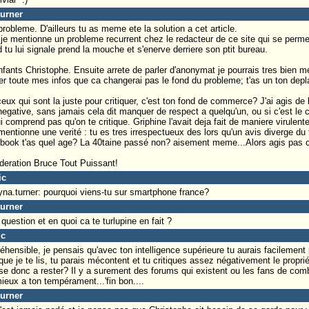
turner
robleme. D'ailleurs tu as meme ete la solution a cet article.
 je mentionne un probleme recurrent chez le redacteur de ce site qui se permet
tu lui signale prend la mouche et s'enerve derriere son ptit bureau.
fants Christophe. Ensuite arrete de parler d'anonymat je pourrais tres bien me
r toute mes infos que ca changerai pas le fond du probleme; t'as un ton depl
ceux qui sont la juste pour critiquer, c'est ton fond de commerce? J'ai agis de
negative, sans jamais cela dit manquer de respect a quelqu'un, ou si c'est le 
ui comprend pas qu'on te critique. Griphine l'avait deja fait de maniere virulent
 mentionne une verité : tu es tres irrespectueux des lors qu'un avis diverge du ti
cebook t'as quel age? La 40taine passé non? aisement meme...Alors agis pas
eration Bruce Tout Puissant!
ic
dyna.turner: pourquoi viens-tu sur smartphone france?
turner
uestion et en quoi ca te turlupine en fait ?
ic
hensible, je pensais qu'avec ton intelligence supérieure tu aurais facilement
que je te lis, tu parais mécontent et tu critiques assez négativement le propri
sse donc a rester? Il y a surement des forums qui existent ou les fans de comb
ieux a ton tempérament...'fin bon....
turner