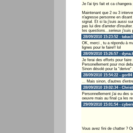
Je l'ai tjrs fait et ca changera
Maintenant que 2 ou 3 interve
n'agresse personne en disant q
signal. Et si la j'suis aussi s
pas lui dire d'arreter d'insult
tes questions...serieux j'sui
28/09/2010 15:23:52 - takacl
OK, merci , tu a répondu à ma
lignes pour le faire!! lol
28/09/2010 15:26:57 - dyna.
Je ferai des efforts pour faire 
Personellement pour moi debat
Sinon désolé pour la "derive" 
28/09/2010 15:54:22 - gor84
... Mais sinon, d'autres d'ent
28/09/2010 19:02:34 - Chris
Personnellement j'ai eu des so
oeuvre mais au final ça les re
29/09/2010 15:01:54 - cyber
Vous avez fini de chatter ? On