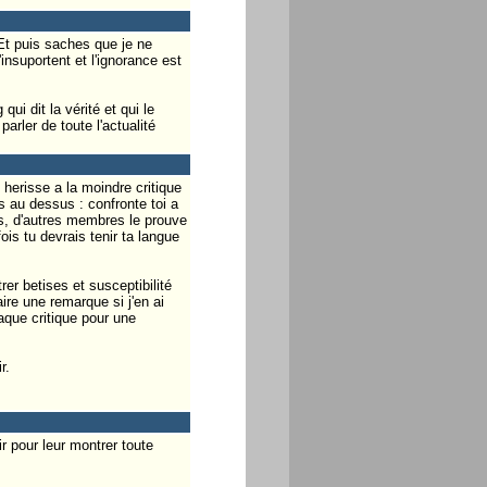
 Et puis saches que je ne
nsuportent et l'ignorance est
ui dit la vérité et qui le
rler de toute l'actualité
 herisse a la moindre critique
s au dessus : confronte toi a
és, d'autres membres le prouve
ois tu devrais tenir ta langue
er betises et susceptibilité
aire une remarque si j'en ai
haque critique pour une
r.
r pour leur montrer toute