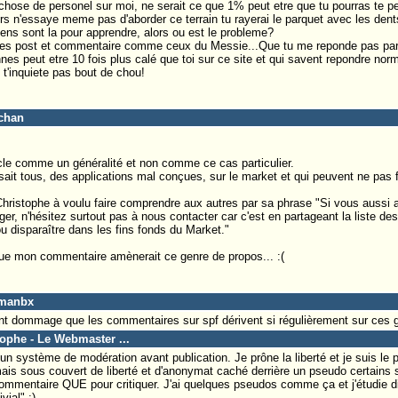
chose de personel sur moi, ne serait ce que 1% peut etre que tu pourras te p
ors n'essaye meme pas d'aborder ce terrain tu rayerai le parquet avec les den
gens sont la pour apprendre, alors ou est le probleme?
d tes post et commentaire comme ceux du Messie...Que tu me reponde pas par
nnes peut etre 10 fois plus calé que toi sur ce site et qui savent repondre no
t'inquiete pas bout de chou!
-chan
ticle comme un généralité et non comme ce cas particulier.
le sait tous, des applications mal conçues, sur le market et qui peuvent ne pa
Christophe à voulu faire comprendre aux autres par sa phrase "Si vous auss
ger, n'hésitez surtout pas à nous contacter car c'est en partageant la liste des
u disparaître dans les fins fonds du Market."
ue mon commentaire amènerait ce genre de propos... :(
smanbx
t dommage que les commentaires sur spf dérivent si régulièrement sur ces 
tophe - Le Webmaster ...
à un système de modération avant publication. Je prône la liberté et je suis le 
 mais sous couvert de liberté et d'anonymat caché derrière un pseudo certains 
commentaire QUE pour critiquer. J'ai quelques pseudos comme ça et j'étudie dif
ial" :)