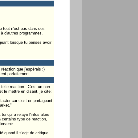
ue tout n'est pas dans ces
s à d'autres programmes.
geant lorsque tu penses avoir
réaction que j'espérais :)
ment parfaitement.
 telle reaction...C'est un non
 le mettre en disant, je cite:
acter car c'est en partageant
arket."
i qui a relaye l'infos alors
un certains type de reaction,
ervenir.
é quand il s'agit de critique