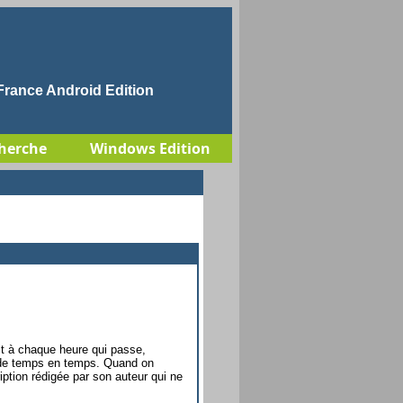
rance Android Edition
herche
Windows Edition
it à chaque heure qui passe,
.. de temps en temps. Quand on
iption rédigée par son auteur qui ne