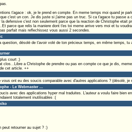
 pas.
ntions t'agace : ok, je le prend en compte. En meme temps moi quand je parle 
ue c'est un con. Je dis juste si j'aime pas un truc. Si ca t'agace tu passe a c
ur la defensive c'est non seulement parce que la reaction de Christophe etait pre
er...Et parce que relis la maniere dont t'es toi meme arrive vers moi et tu voudr
s pas parfait mais reflechissez vous aussi 2 secondes.
ic
 question, désolé de t'avoir volé de ton précieux temps, en même temps, tu a
turner
plus court ;)
 clos...Libre a Christophe de prendre ou pas en compte ce que je dis, meme s
de cet article. ++
re vous ont eu des soucis comparable avec d'autres applications ? (désolé, je r
tophe - Le Webmaster ...
ucis avec des applications hyper mal traduites. L'auteur a voulu faire bien en
ndaient totalement inutilisables :(
niko
 peut retourner au sujet ? :)