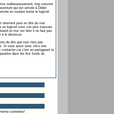
 arrive malheureusement, trop souvent
aventure qui est arrivée à Didier
arrivée en voulant tester le logiciel
et rarement pour en dire du mal.
e un logiciel sous son plus mauvais
and un truc est bien il ne faut pas
r à le denoncer.
uste de dire que tout n'est pas
rs. Si vous aussi avez vécu une
 contacter car c'est en partageant la
sparaître dans les fins fonds du
s meme conneries!