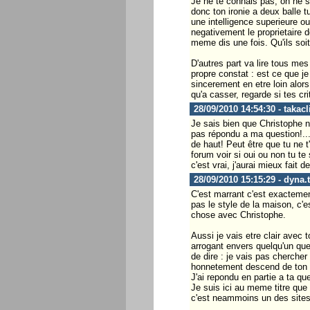
Je ne te connais pas, on ne s
donc ton ironie a deux balle t
une intelligence superieure o
negativement le proprietaire de
meme dis une fois. Qu'ils soit
D'autres part va lire tous mes 
propre constat : est ce que j
sincerement en etre loin alors
qu'a casser, regarde si tes cr
28/09/2010 14:54:30 - takacl
Je sais bien que Christophe n'
pas répondu a ma question!...(
de haut! Peut être que tu ne t
forum voir si oui ou non tu t
c'est vrai, j'aurai mieux fait de
28/09/2010 15:15:29 - dyna.
C'est marrant c'est exactement
pas le style de la maison, c'e
chose avec Christophe.
Aussi je vais etre clair avec t
arrogant envers quelqu'un que
de dire : je vais pas chercher
honnetement descend de ton 
J'ai repondu en partie a ta qu
Je suis ici au meme titre que n
c'est neammoins un des sites 