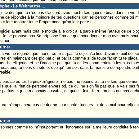
tophe - Le Webmaster ...
er ici dès que tu n'es pas d'accord avec moi tu fais quoi de beau dans la vie.
eine de répondre à la moindre de tes questions car les personnes comme toi m'i
our leur montrer toute l'importance qu'on leur porte !
logiciel avant mais tout le monde à le droit à la parole même l'auteur de ce blog q
i. Je ne propose pas Smartphone France que pour donner mon avis mais pour pa
ou non.
turner
 vie ne regarde que moi et ce n'est pas le sujet. Au lieu d'avoir le poil qui se
res en balancant des pic par ci et par la comme si de toute facon tu te placai
urs d'intelligence et ne t'imagine pas que tu as les commentaires les plus fut
edacteur, tu tiens un site et quoiqu'il en soit dans ta maniere de repondre parf
reable.
nd pas apres toi, tu peux m'ignorer, ne pas me repondre : tu ne fais que demontr
dis que j'ai rien de personel envers toi, ce qui ne signifie pas que je vais pas f
 parfois et je le reconnais aussitot, ce qui est loin d'etre ton cas qui prend c
ca m'empechera pas de dormir...par contre toi sers toi de la nuit pour reflechi
turner
ersonnes comme toi m'insuportent et l'ignorance est la meilleure conduite à teni
"