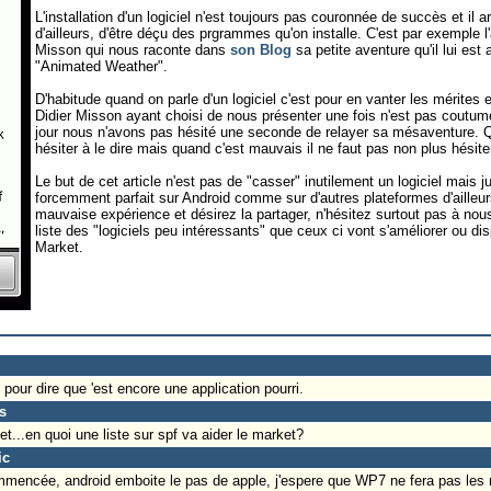
L'installation d'un logiciel n'est toujours pas couronnée de succès et il
d'ailleurs, d'être déçu des prgrammes qu'on installe. C'est par exemple l'
Misson qui nous raconte dans
son Blog
sa petite aventure qu'il lui est 
"Animated Weather".
D'habitude quand on parle d'un logiciel c'est pour en vanter les mérites 
Didier Misson ayant choisi de nous présenter une fois n'est pas coutum
jour nous n'avons pas hésité une seconde de relayer sa mésaventure. Qu
hésiter à le dire mais quand c'est mauvais il ne faut pas non plus hésite
Le but de cet article n'est pas de "casser" inutilement un logiciel mais j
forcemment parfait sur Android comme sur d'autres plateformes d'ailleu
mauvaise expérience et désirez la partager, n'hésitez surtout pas à nous
liste des "logiciels peu intéressants" que ceux ci vont s'améliorer ou di
Market.
 pour dire que 'est encore une application pourri.
s
et...en quoi une liste sur spf va aider le market?
ic
commencée, android emboite le pas de apple, j'espere que WP7 ne fera pas le