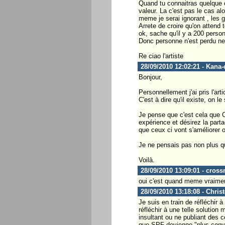
Quand tu connaitras quelque 
valeur. La c'est pas le cas al
meme je serai ignorant , les 
Arrete de croire qu'on atten
ok, sache qu'il y a 200 perso
Donc personne n'est perdu ne 
Re ciao l'artiste
28/09/2010 12:02:21 - Kana
Bonjour,
Personnellement j'ai pris l'ar
C'est à dire qu'il existe, on 
Je pense que c'est cela que 
expérience et désirez la parta
que ceux ci vont s'améliorer o
Je ne pensais pas non plus q
Voilà.
28/09/2010 13:09:01 - cros
oui c'est quand meme vraimen
28/09/2010 13:18:08 - Chris
Je suis en train de réfléchir 
réfléchir à une telle solution
insultant ou ne publiant des 
que SPF devienne "plus conviv