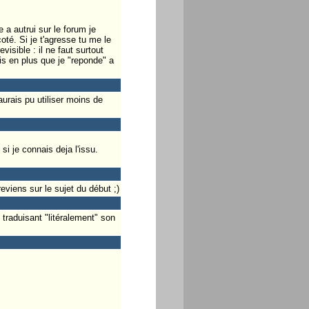
a autrui sur le forum je
oté. Si je t'agresse tu me le
visible : il ne faut surtout
ais en plus que je "reponde" a
urais pu utiliser moins de
i je connais deja l'issu.
eviens sur le sujet du début ;)
 traduisant "litéralement" son