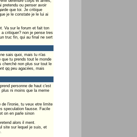
venir defendre corps et ames,
rai pretendu ou penser avoir
rde que toi. Je critique
e je le constate je le lui ai
t. Va sur le forum et fait ton
a critiquer? non je pense tres
 truc fin, qui au final ne sert
 ne sais quoi, mais tu n'as
te que tu prends tout le monde
s cherché non plus sur tout le
m'ont qq peu agacées, mais
'prend personne de haut c'est
ni plus ni moins que la meme
de l'ironie, tu veux etre limite
es speculation fausse. Facile
et on en parle sinon
retend alors il ment.
 site sur lequel je suis, et
.