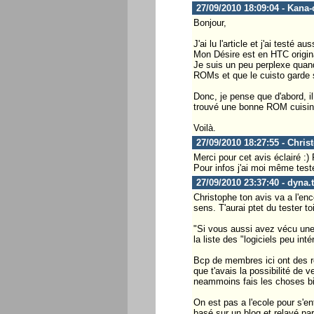
27/09/2010 18:09:04 - Kana
Bonjour,
J'ai lu l'article et j'ai testé
Mon Désire est en HTC original
Je suis un peu perplexe quand
ROMs et que le cuisto garde s
Donc, je pense que d'abord, i
trouvé une bonne ROM cuisin
Voilà.
27/09/2010 18:27:55 - Chris
Merci pour cet avis éclairé :)
Pour infos j'ai moi même testé
27/09/2010 23:37:40 - dyna.
Christophe ton avis va a l'enco
sens. T'aurai ptet du tester t
"Si vous aussi avez vécu une 
la liste des "logiciels peu in
Bcp de membres ici ont des roo
que t'avais la possibilité de v
neammoins fais les choses bien
On est pas a l'ecole pour s'ent
basé sur un blog et relayé par