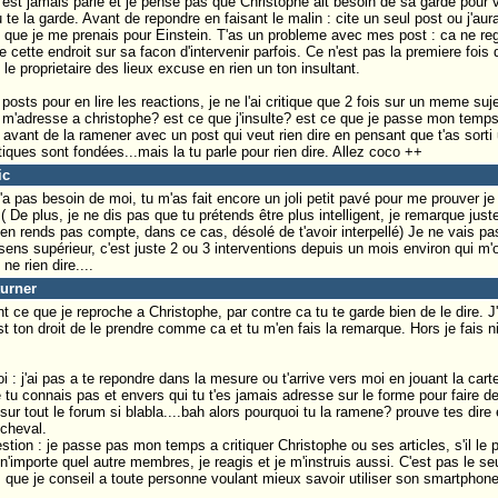
'est jamais parlé et je pense pas que Christophe ait besoin de sa garde pour 
u te la garde. Avant de repondre en faisant le malin : cite un seul post ou j'au
u que je me prenais pour Einstein. T'as un probleme avec mes post : ca ne rega
 cette endroit sur sa facon d'intervenir parfois. Ce n'est pas la premiere fois qu
 le proprietaire des lieux excuse en rien un ton insultant.
posts pour en lire les reactions, je ne l'ai critique que 2 fois sur un meme suje
e m'adresse a christophe? est ce que j'insulte? est ce que je passe mon temps 
 avant de la ramener avec un post qui veut rien dire en pensant que t'as sorti un
itiques sont fondées...mais la tu parle pour rien dire. Allez coco ++
ic
a pas besoin de moi, tu m'as fait encore un joli petit pavé pour me prouver je
 De plus, je ne dis pas que tu prétends être plus intelligent, je remarque jus
'en rends pas compte, dans ce cas, désolé de t'avoir interpellé) Je ne vais pa
e sens supérieur, c'est juste 2 ou 3 interventions depuis un mois environ qui 
 ne rien dire....
turner
 ce que je reproche a Christophe, par contre ca tu te garde bien de le dire. J
st ton droit de le prendre comme ca et tu m'en fais la remarque. Hors je fais 
oi : j'ai pas a te repondre dans la mesure ou t'arrive vers moi en jouant la carte 
 tu connais pas et envers qui tu t'es jamais adresse sur le forme pour faire d
 sur tout le forum si blabla....bah alors pourquoi tu la ramene? prouve tes dire 
cheval.
estion : je passe pas mon temps a critiquer Christophe ou ses articles, s'il le p
'importe quel autre membres, je reagis et je m'instruis aussi. C'est pas le seul
que je conseil a toute personne voulant mieux savoir utiliser son smartphone