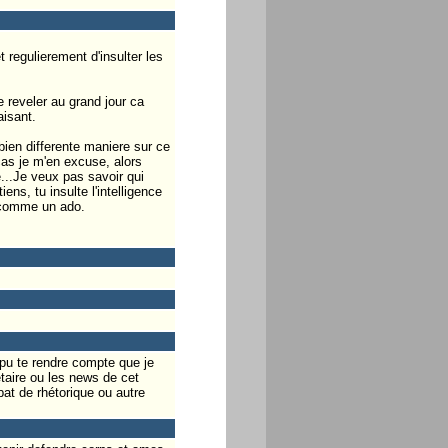
 regulierement d'insulter les
 reveler au grand jour ca
aisant.
 bien differente maniere sur ce
cas je m'en excuse, alors
e...Je veux pas savoir qui
ens, tu insulte l'intelligence
 comme un ado.
 pu te rendre compte que je
étaire ou les news de cet
at de rhétorique ou autre