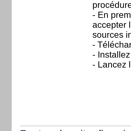
procédure 
- En premi
accepter l
sources i
- Télécha
- Installez
- Lancez l