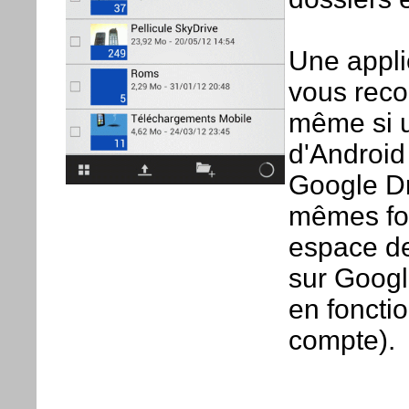
Une appli
vous reco
même si u
d'Android 
Google Dri
mêmes fon
espace de
sur Googl
en fonctio
compte).