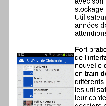
avec son c
stockage 
Utilisateu
années dé
attendion
Fort prati
de l'inter
nouvelle 
en train 
différents
les utilis
leur cont
dossiers e