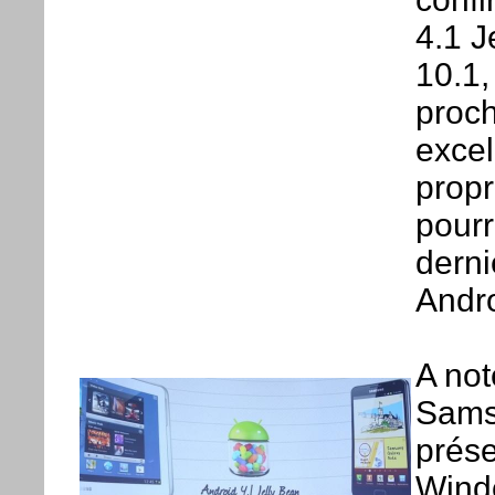
4.1 J
10.1,
proch
excel
propr
pourr
dern
Andro
A not
Samsu
prése
Wind