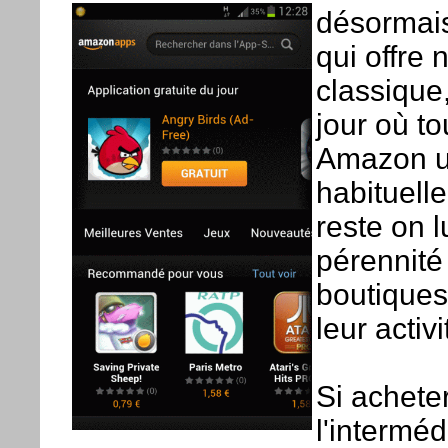
désormais
qui offre 
classique,
jour où to
Amazon un
habituelle
reste on l
pérennité
boutiques
leur activ
Si acheter
l'intermé