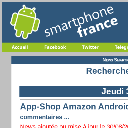
Accueil
Facebook
Twitter
Teleg
News Smartp
Recherche
Jeudi 
App-Shop Amazon Android
commentaires ...
News ajoutée ou mise à jour le 30/08/2