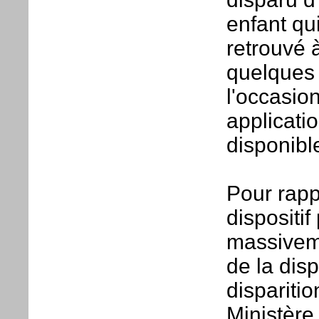
enfant qu
retrouvé 
quelques 
l'occasio
applicati
disponibl
Pour rap
dispositi
massiveme
de la disp
disparitio
Ministère 