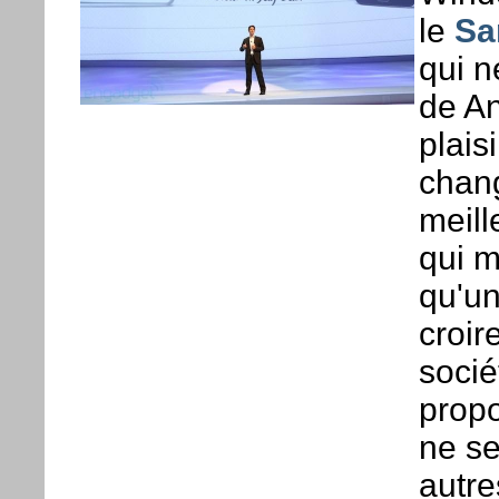
le
Sa
qui n
de An
plais
chang
meill
qui m
qu'un
croi
socié
propo
ne se
autre