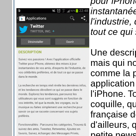
pour iPhon
instantané
l'industrie
tout ce qu
Une descrip
mais qui n
comme la p
application
l'iPhone. T
coquille, q
française d
d'ailleurs,
petite news