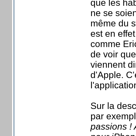
que les hab
ne se soien
même du sy
est en effe
comme Eric 
de voir que
viennent d
d'Apple. C'
l'applicatio
Sur la desc
par exemple
passions ! A