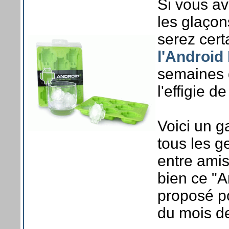
Si vous a
les glaçon
serez cer
l'Android
semaines 
l'effigie d
Voici un g
tous les g
entre amis
bien ce "A
proposé p
du mois d