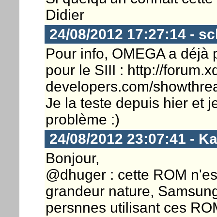
Didier
24/08/2012 17:27:14 - s
Pour info, OMEGA a déjà 
pour le SIII : http://forum.x
developers.com/showthre
Je la teste depuis hier et 
problème :)
24/08/2012 23:07:41 - K
Bonjour,
@dhuger : cette ROM n'est 
grandeur nature, Samsung 
persnnes utilisant ces RO