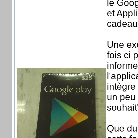
le Goog
et Appli
cadeau
Une exc
fois ci 
informe
l'appli
intègre
un peu 
souhait
Que du