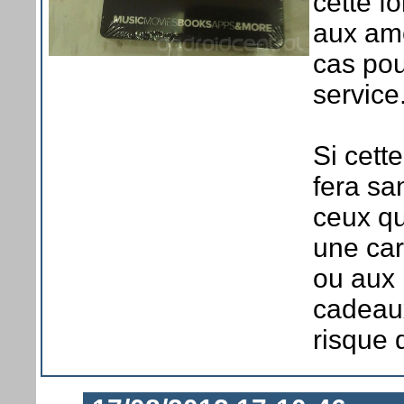
cette f
aux amé
cas pou
service
Si cett
fera sa
ceux qu
une car
ou aux 
cadeaux
risque 