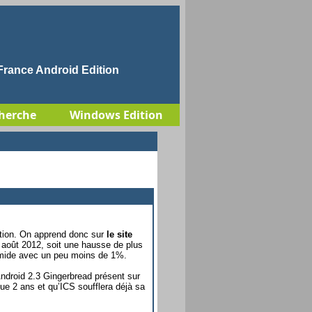
rance Android Edition
herche
Windows Edition
lation. On apprend donc sur
le site
août 2012, soit une hausse de plus
 timide avec un peu moins de 1%.
Android 2.3 Gingerbread présent sur
ue 2 ans et qu’ICS soufflera déjà sa