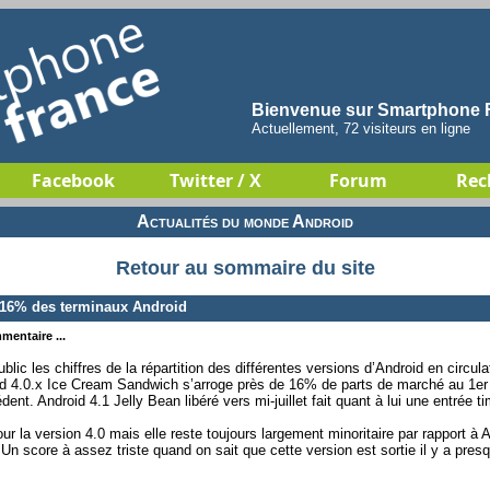
Bienvenue sur Smartphone F
Actuellement, 72 visiteurs en ligne
Facebook
Twitter / X
Forum
Rec
Actualités du monde Android
Retour au sommaire du site
16% des terminaux Android
mentaire ...
c les chiffres de la répartition des différentes versions d’Android en circu
d 4.0.x Ice Cream Sandwich s’arroge près de 16% de parts de marché au 1er 
dent. Android 4.1 Jelly Bean libéré vers mi-juillet fait quant à lui une entrée
r la version 4.0 mais elle reste toujours largement minoritaire par rapport à 
n score à assez triste quand on sait que cette version est sortie il y a presq