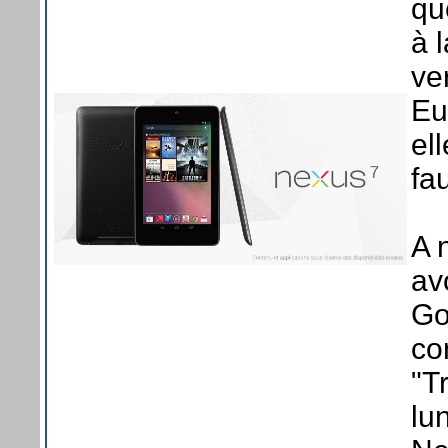
qu
à 
ve
Eu
el
fa
A 
av
Go
con
"T
lun