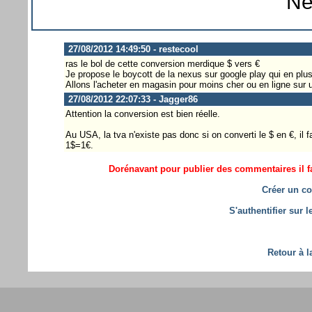
Ne
27/08/2012 14:49:50 - restecool
ras le bol de cette conversion merdique $ vers €
Je propose le boycott de la nexus sur google play qui en plus 
Allons l'acheter en magasin pour moins cher ou en ligne sur u
27/08/2012 22:07:33 - Jagger86
Attention la conversion est bien réelle.
Au USA, la tva n'existe pas donc si on converti le $ en €, il f
1$=1€.
Dorénavant pour publier des commentaires il fa
Créer un co
S'authentifier sur 
Retour à l