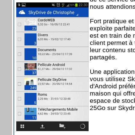
nous attendion
Fort pratique et
exploite parfai
est en train de 
client permet à 
leur contenu sto
partagés.
Une applicatio
vous utilisez S
d'Android préfér
maison qui offr
espace de stock
25Go sur Skydri