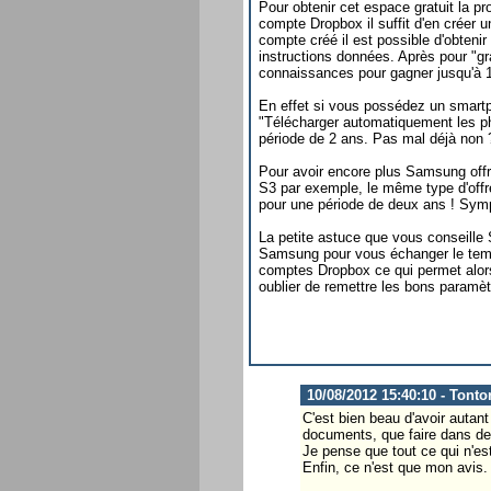
Pour obtenir cet espace gratuit la 
compte Dropbox il suffit d'en créer u
compte créé il est possible d'obteni
instructions données. Après pour "gra
connaissances pour gagner jusqu'à 1
En effet si vous possédez un smartpho
"Télécharger automatiquement les ph
période de 2 ans. Pas mal déjà non 
Pour avoir encore plus Samsung off
S3 par exemple, le même type d'offre
pour une période de deux ans ! Sym
La petite astuce que vous conseille
Samsung pour vous échanger le temps
comptes Dropbox ce qui permet alors 
oublier de remettre les bons paramètr
10/08/2012 15:40:10 - Tonto
C'est bien beau d'avoir autant
documents, que faire dans d
Je pense que tout ce qui n'est
Enfin, ce n'est que mon avis.