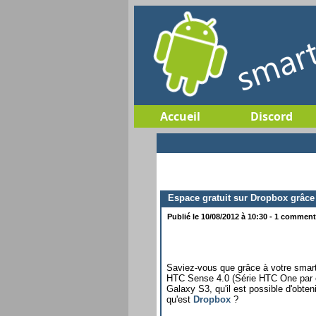
Accueil
Discord
Espace gratuit sur Dropbox grâce
Publié le 10/08/2012 à 10:30 - 1 commenta
Saviez-vous que grâce à votre smart
HTC Sense 4.0 (Série HTC One par 
Galaxy S3, qu'il est possible d'obte
qu'est
Dropbox
?