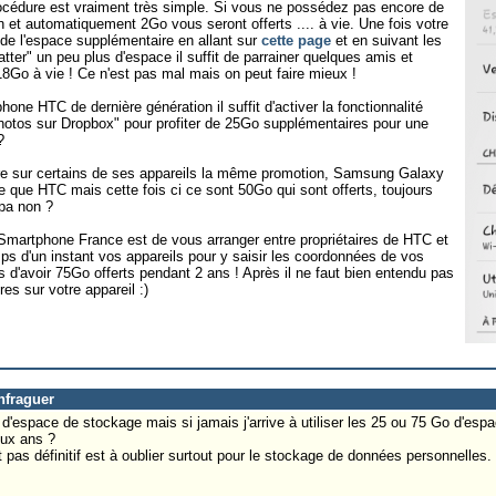
procédure est vraiment très simple. Si vous ne possédez pas encore de
n et automatiquement 2Go vous seront offerts .... à vie. Une fois votre
r de l'espace supplémentaire en allant sur
cette page
et en suivant les
tter" un peu plus d'espace il suffit de parrainer quelques amis et
8Go à vie ! Ce n'est pas mal mais on peut faire mieux !
ne HTC de dernière génération il suffit d'activer la fonctionnalité
otos sur Dropbox" pour profiter de 25Go supplémentaires pour une
?
re sur certains de ses appareils la même promotion, Samsung Galaxy
 que HTC mais cette fois ci ce sont 50Go qui sont offerts, toujours
pa non ?
 Smartphone France est de vous arranger entre propriétaires de HTC et
 d'un instant vos appareils pour y saisir les coordonnées de vos
d'avoir 75Go offerts pendant 2 ans ! Après il ne faut bien entendu pas
es sur votre appareil :)
nfraguer
 d'espace de stockage mais si jamais j'arrive à utiliser les 25 ou 75 Go d'esp
eux ans ?
 pas définitif est à oublier surtout pour le stockage de données personnelles.