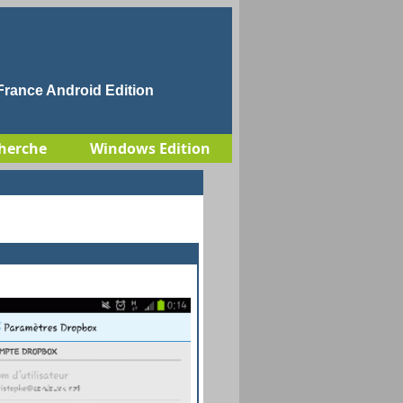
rance Android Edition
herche
Windows Edition