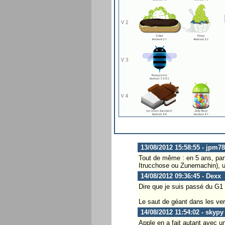
13/08/2012 15:58:55 - jpm78
Tout de même : en 5 ans, part
Itrucchose ou Zunemachin), ul
14/08/2012 09:36:45 - Dexx
Dire que je suis passé du G1
Le saut de géant dans les ver
14/08/2012 11:54:02 - skypy
Apple en a fait autant avec u