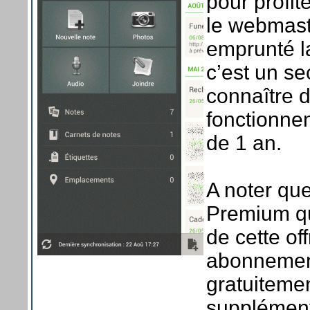
pour profit
le webmast
emprunté l
c’est un se
connaître d
fonctionnen
de 1 an.
A noter que
Premium qu
de cette of
abonnement
gratuiteme
supplément