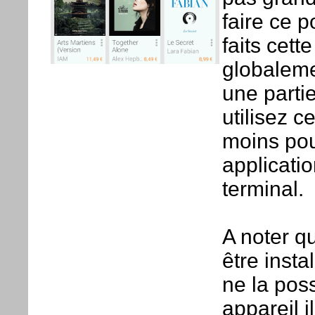
faire ce p
faits cette
globaleme
une parti
utilisez c
moins pour
applicatio
terminal.
A noter q
être inst
ne la pos
appareil i