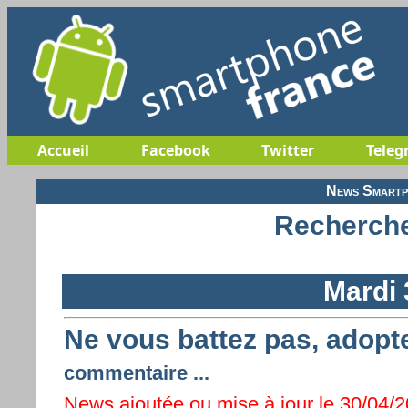
Accueil
Facebook
Twitter
Teleg
News Smartp
Recherche
Mardi 
Ne vous battez pas, adop
commentaire ...
News ajoutée ou mise à jour le 30/04/20