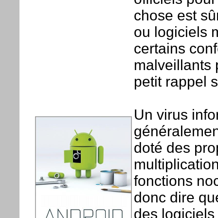
chose est sûr
ou logiciels 
certains conf
malveillants
petit rappel 
Un virus inf
généralement 
doté des prop
multiplicatio
fonctions noc
donc dire que
des logiciels