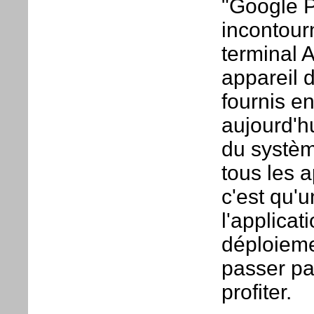
"Google P
incontour
terminal A
appareil 
fournis e
aujourd'hu
du systèm
tous les a
c'est qu'
l'applicat
déploieme
passer par
profiter.