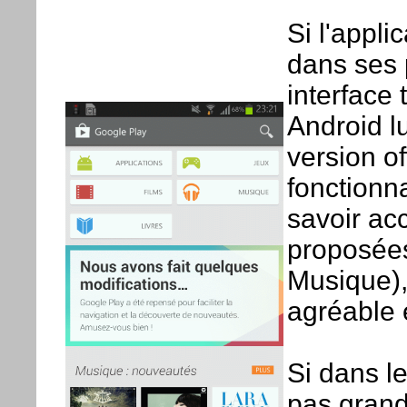
Si l'appli
dans ses 
interface
Android lu
version o
fonctionn
savoir ac
proposées 
Musique),
agréable 
Si dans le
pas grand