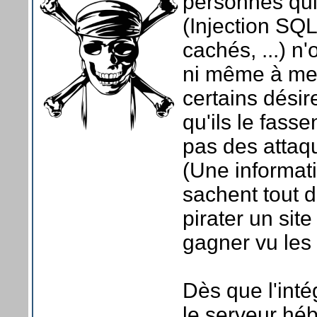
personnes qui 
(Injection SQ
cachés, ...) n'
ni même à mett
certains dési
qu'ils le fass
pas des attaq
(Une informati
sachent tout d
pirater un sit
gagner vu les 
Dès que l'inté
le serveur héb