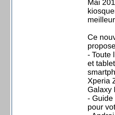
Mai 201
kiosque
meilleur
Ce nouv
propose
- Toute
et table
smartp
Xperia 
Galaxy 
- Guide
pour vo