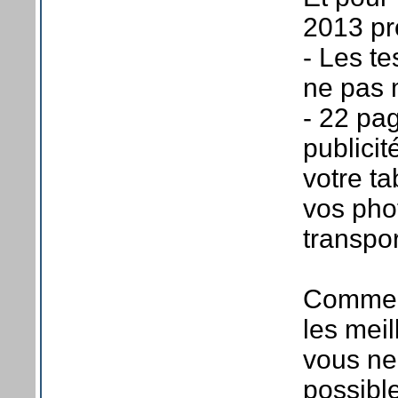
2013 pr
- Les te
ne pas
- 22 pag
publici
votre ta
vos phot
transpo
Comme d
les meil
vous ne
possible