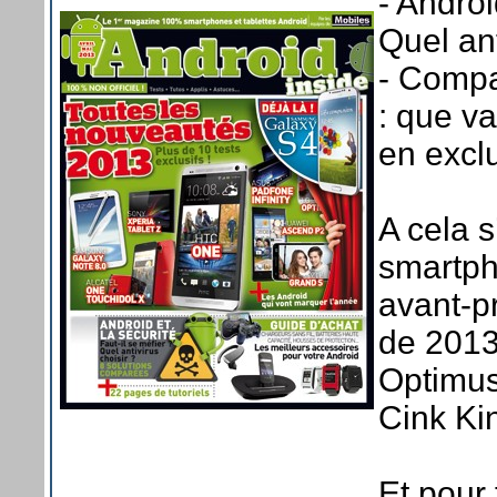
- Androi
Quel ant
- Compa
: que va
en exclu
A cela s
smartph
avant-p
de 2013
Optimus
Cink Ki
Et pour 