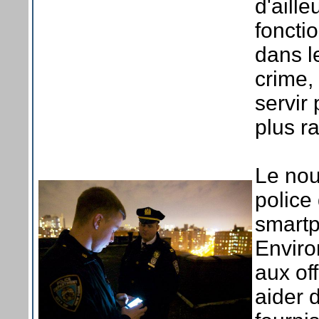
d'aill
foncti
dans l
crime,
servir
plus r
Le nouv
police
smartp
Enviro
aux off
aider d