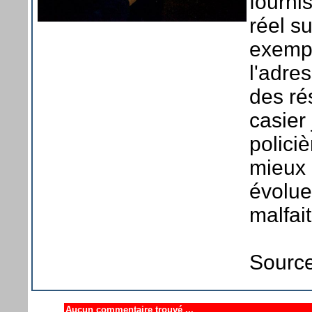
fourni
réel su
exempl
l'adre
des ré
casier
polici
mieux 
évolue
malfai
Source
Aucun commentaire trouvé ...