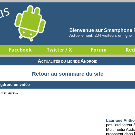
Bienvenue sur Smartphone F
Actuellement, 204 visiteurs en ligne
Facebook
Twitter / X
Forum
Rec
Actualités du monde Android
Retour au sommaire du site
ugdroid en vidéo
mentaire ...
Lauriane Anth
pas l'ordinateu
Multimédia Audi
proposent dans l