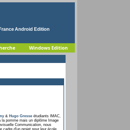
rance Android Edition
herche
Windows Edition
ony
&
Hugo Gresse
étudiants IMAC,
r à la pomme mais un diplôme Image
ovisuelle Communication, nous
e cadre d'un projet pour leur école