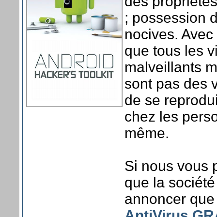
des propriétés 
; possession d
nocives. Avec 
que tous les v
malveillants m
sont pas des vi
de se reprodui
chez les perso
même.
Si nous vous p
que la sociét
annoncer que p
AntiVirus G