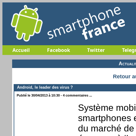
Accueil
Facebook
Twitter
Teleg
Actuali
Retour a
Android, le leader des virus ?
Publié le 30/04/2013 à 10:30 - 4 commentaires ...
Système mobi
smartphones e
du marché de l