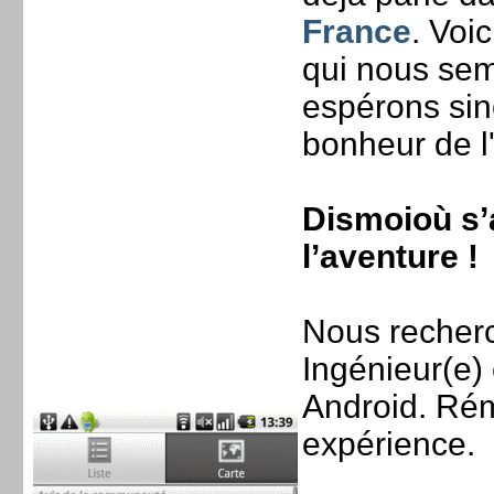
France
. Voi
qui nous sem
espérons sinc
bonheur de l'
Dismoioù s’a
l’aventure !
Nous recherc
Ingénieur(e)
Android. Rém
expérience.