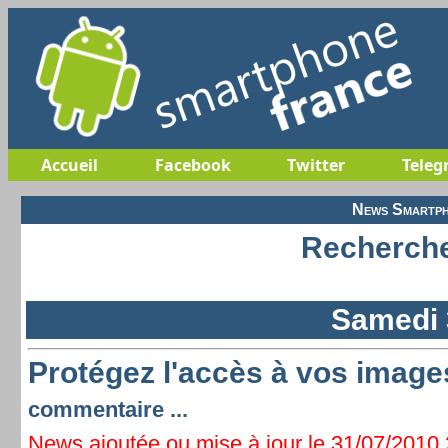
Accueil
Facebook
Twitter
Teleg
News Smartph
Recherche
Samedi 3
Protégez l'accès à vos image
commentaire ...
News ajoutée ou mise à jour le 31/07/2010 2