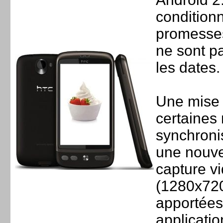
conditionn
promesses
ne sont p
les dates.
Une mise 
certaines
synchroni
une nouve
capture v
(1280x720)
apportées
applicatio