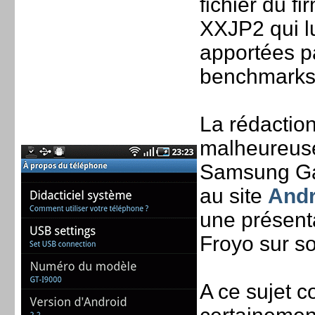
fichier du f
XXJP2 qui lu
apportées pa
benchmarks
La rédactio
malheureuse
Samsung Ga
au site
Andr
une présent
Froyo sur so
A ce sujet 