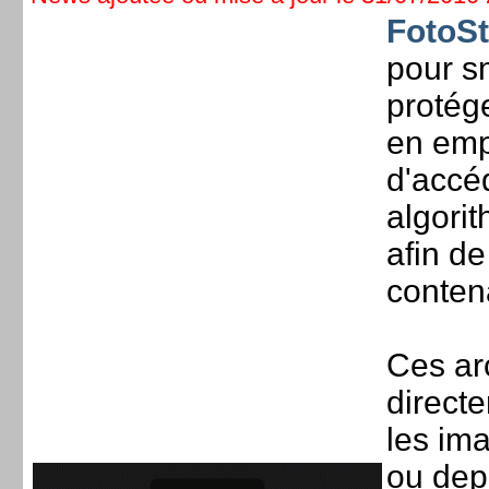
FotoS
pour s
protég
en emp
d'accé
algorit
afin de
conten
Ces ar
directe
les im
ou dep