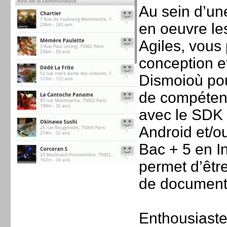
Au sein d’un
en oeuvre le
Agiles, vous 
conception e
Dismoioù pou
de compéten
avec le SDK 
Android et/ou
Bac + 5 en I
permet d’être 
de documenta
Enthousiaste