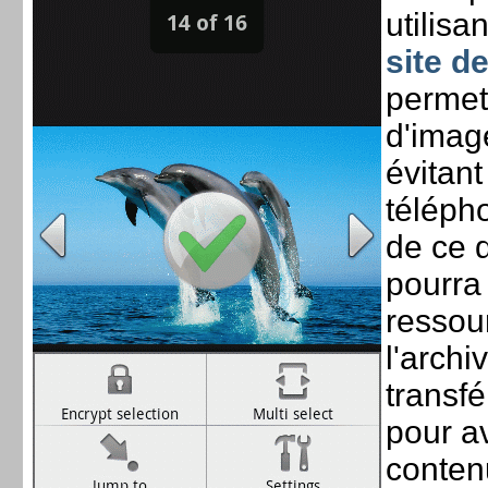
utilisa
site d
permett
d'image
évitant
télépho
de ce d
pourra
ressour
l'archiv
transf
pour a
conten