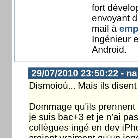
fort dével
envoyant d
mail à
emp
Ingénieur 
Android.
29/07/2010 23:50:22 - n
Dismoioù... Mais ils disent
Dommage qu'ils prennent 
je suis bac+3 et je n'ai pa
collègues ingé en dev iPh
croient vraiment qu'un ing