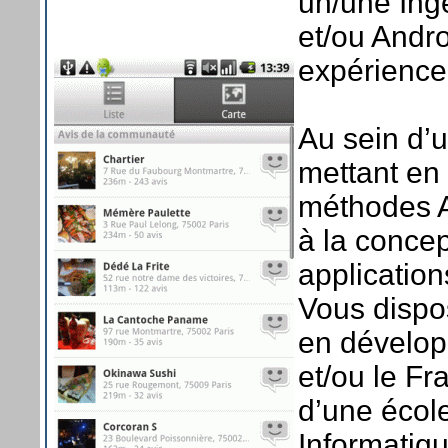
un/une Ing
et/ou Andr
expérience
Au sein d’
mettant en
méthodes A
à la conce
applicatio
Vous disp
en dévelop
et/ou le Fr
d’une école
Informatiqu