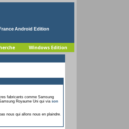
rance Android Edition
herche
Windows Edition
autres fabricants comme Samsung
 de Samsung Royaume Uni qui via
son
 pas nous qui allons nous en plaindre.