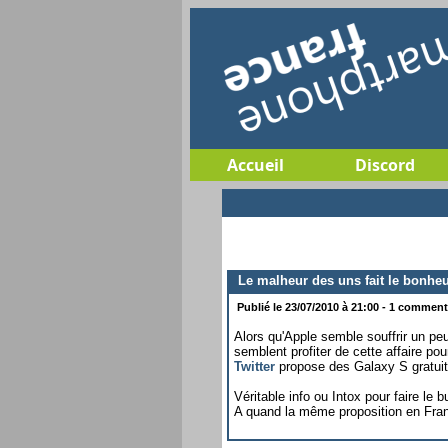
Accueil
Discord
Le malheur des uns fait le bonheu
Publié le 23/07/2010 à 21:00 - 1 commenta
Alors qu'Apple semble souffrir un p
semblent profiter de cette affaire p
Twitter
propose des Galaxy S gratuits
Véritable info ou Intox pour faire le
A quand la même proposition en Fra