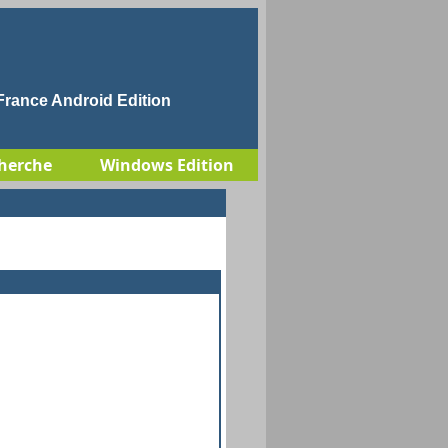
rance Android Edition
herche
Windows Edition