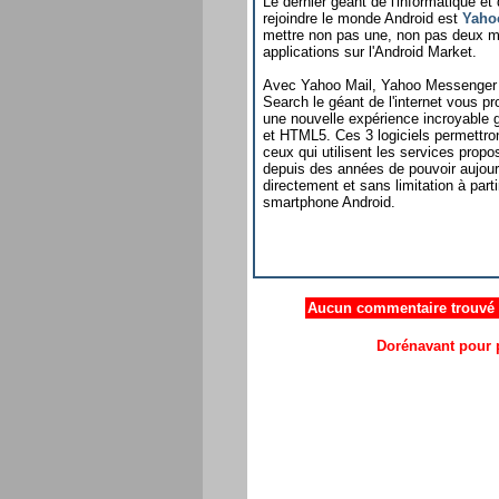
Le dernier géant de l'informatique et d
rejoindre le monde Android est
Yaho
mettre non pas une, non pas deux m
applications sur l'Android Market.
Avec Yahoo Mail, Yahoo Messenger
Search le géant de l'internet vous p
une nouvelle expérience incroyable 
et HTML5. Ces 3 logiciels permettron
ceux qui utilisent les services prop
depuis des années de pouvoir aujourd
directement et sans limitation à parti
smartphone Android.
Aucun commentaire trouvé .
Dorénavant pour p