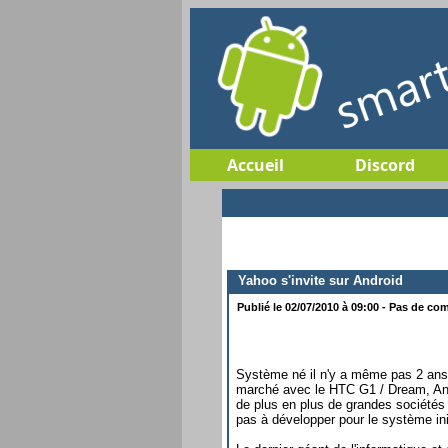
Accueil
Discord
Yahoo s'invite sur Android
Publié le 02/07/2010 à 09:00 - Pas de com
Système né il n'y a même pas 2 ans 
marché avec le HTC G1 / Dream, And
de plus en plus de grandes sociétés 
pas à développer pour le système ini