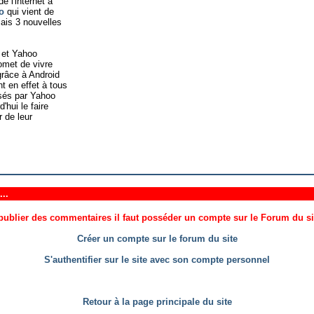
e l'internet à
o
qui vient de
ais 3 nouvelles
 et Yahoo
romet de vivre
grâce à Android
t en effet à tous
osés par Yahoo
'hui le faire
r de leur
..
ublier des commentaires il faut posséder un compte sur le Forum du site
Créer un compte sur le forum du site
S'authentifier sur le site avec son compte personnel
Retour à la page principale du site