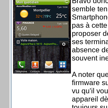
Bravo donc
semble teni
Smartphone
pas à cett
proposer d
ses termin
absence de 
souvent ine
A noter qu
firmware su
vu qu'il vo
appareil dè
toujours su