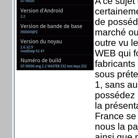
A ce suje
certainem
de posséd
marché ou 
outre vu l
WEB qui fo
fabricants 
sous préte
1, sans au
possédez u
la présen
France se 
nous la pa
ainsi que