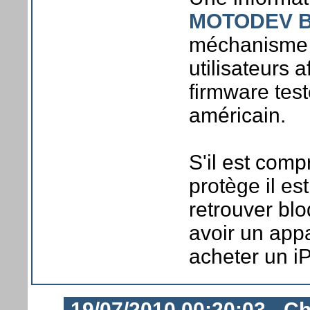
MOTODEV B
méchanisme a
utilisateurs a
firmware test
américain.
S'il est comp
protège il e
retrouver blo
avoir un appa
acheter un i
19/07/2010 00:20:03 - Ch