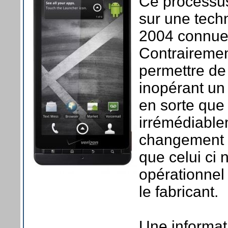
Ce processus
sur une tech
2004 connue
Contrairemen
permettre de 
inopérant un 
en sorte que 
irrémédiable
changement o
que celui ci
opérationnel
le fabricant.
Une informat