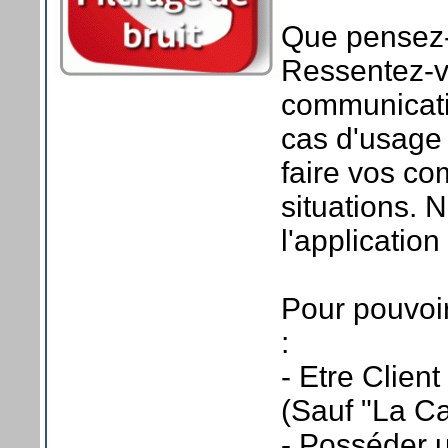
Que pensez-v
Ressentez-vo
communicatio
cas d'usage 
faire vos c
situations. 
l'application
Pour pouvoir 
:
- Etre Clie
(Sauf "La Ca
- Posséder 