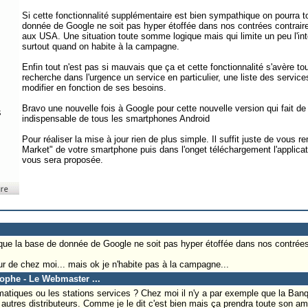
Si cette fonctionnalité supplémentaire est bien sympathique on pourra to
donnée de Google ne soit pas hyper étoffée dans nos contrées contrair
aux USA. Une situation toute somme logique mais qui limite un peu l'int
surtout quand on habite à la campagne.
Enfin tout n'est pas si mauvais que ça et cette fonctionnalité s'avère to
recherche dans l'urgence un service en particulier, une liste des service
modifier en fonction de ses besoins.
Bravo une nouvelle fois à Google pour cette nouvelle version qui fait
indispensable de tous les smartphones Android
Pour réaliser la mise à jour rien de plus simple. Il suffit juste de vous re
Market" de votre smartphone puis dans l'onget téléchargement l'applica
vous sera proposée.
r que la base de donnée de Google ne soit pas hyper étoffée dans nos contrées
our de chez moi... mais ok je n'habite pas à la campagne...
tophe - Le Webmaster ...
omatiques ou les stations services ? Chez moi il n'y a par exemple que la Ban
 autres distributeurs. Comme je le dit c'est bien mais ça prendra toute son a