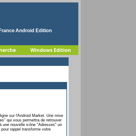
rance Android Edition
herche
Windows Edition
igne sur l'Android Market. Une mise
es" qui vous permettra de retrouver
 à une nouvelle icône "Adresses" un
pour rappel transforme votre