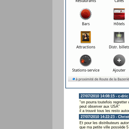
27/07/2010 14:08:15 - c-dric
"on pourra toutefois regrette
peut observer aux USA"
il a trouvé tous les resto aut
27/07/2010 14:22:23 - Chris
Et pour les distributeurs aut
que ma petite ville possède 5