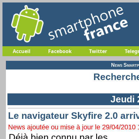
Accueil
Facebook
Twitter
Teleg
News Smartp
Recherche
Jeudi 
Le navigateur Skyfire 2.0 arr
News ajoutée ou mise à jour le 29/04/2010 1
Déjà bien connu par les