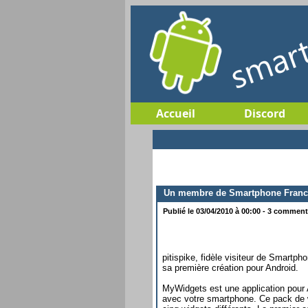
Accueil
Discord
Un membre de Smartphone France 
Publié le 03/04/2010 à 00:00 - 3 commenta
pitispike, fidèle visiteur de Smart
sa première création pour Android.
MyWidgets est une application pour A
avec votre smartphone. Ce pack de wi