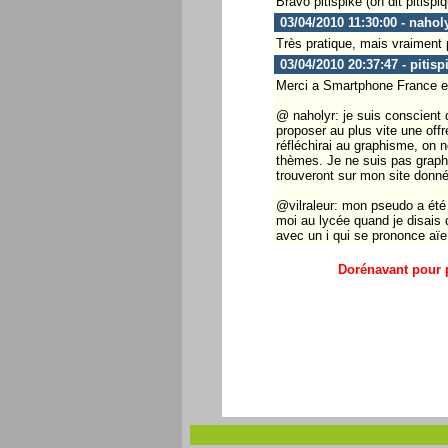
Bravo pitispike (on dit pitispi
03/04/2010 11:30:00 - nahol
Très pratique, mais vraiment p
03/04/2010 20:37:47 - pitisp
Merci a Smartphone France et
@ naholyr: je suis conscient d
proposer au plus vite une offr
réfléchirai au graphisme, on n
thèmes. Je ne suis pas graphis
trouveront sur mon site donné 
@vilraleur: mon pseudo a été 
moi au lycée quand je disais q
avec un i qui se prononce aïe
Dorénavant pour p