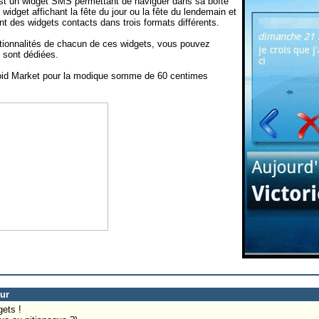
 est un widget SMS permettant de naviguer dans sa boîte
idget affichant la fête du jour ou la fête du lendemain et
nt des widgets contacts dans trois formats différents.
nctionnalités de chacun de ces widgets, vous pouvez
 sont dédiées.
roid Market pour la modique somme de 60 centimes
eur
gets !