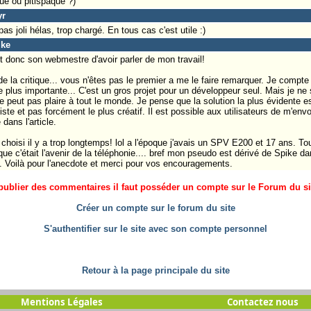
que ou pitispaque ?)
yr
as joli hélas, trop chargé. En tous cas c'est utile :)
ike
 donc son webmestre d'avoir parler de mon travail!
e la critique... vous n'êtes pas le premier a me le faire remarquer. Je compte p
e plus importante... C'est un gros projet pour un développeur seul. Mais je ne 
e peut pas plaire à tout le monde. Je pense que la solution la plus évidente e
te et pas forcément le plus créatif. Il est possible aux utilisateurs de m'envoy
dans l'article.
choisi il y a trop longtemps! lol a l'époque j'avais un SPV E200 et 17 ans. T
ue c'était l'avenir de la téléphonie.... bref mon pseudo est dérivé de Spike d
. Voilà pour l'anecdote et merci pour vos encouragements.
ublier des commentaires il faut posséder un compte sur le Forum du site
Créer un compte sur le forum du site
S'authentifier sur le site avec son compte personnel
Retour à la page principale du site
Mentions Légales
Contactez nous