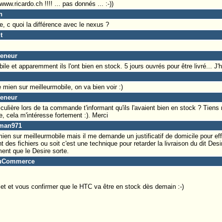
www.ricardo.ch !!!! ... pas donnés ... :-))
n
ue, c quoi la différence avec le nexus ?
t
leneur
le et apparemment ils l'ont bien en stock. 5 jours ouvrés pour être livré... J'h
mien sur meilleurmobile, on va bien voir :)
leneur
culière lors de ta commande t'informant qu'ils l'avaient bien en stock ? Tiens
 cela m'intéresse fortement :). Merci
aman971
en sur meilleurmobile mais il me demande un justificatif de domicile pour effe
nt des fichiers ou soit c'est une technique pour retarder la livraison du dit Des
ment que le Desire sorte.
eDuCommerce
billet et vous confirmer que le HTC va être en stock dès demain :-)