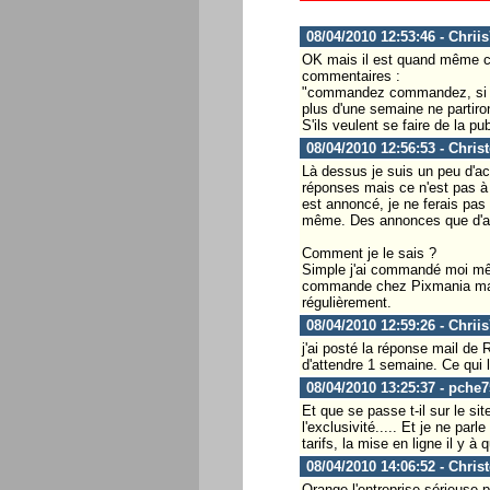
08/04/2010 12:53:46 - Chrii
OK mais il est quand même cla
commentaires :
"commandez commandez, si si 
plus d'une semaine ne partiro
S'ils veulent se faire de la p
08/04/2010 12:56:53 - Chris
Là dessus je suis un peu d'ac
réponses mais ce n'est pas à
est annoncé, je ne ferais pas
même. Des annonces que d'autr
Comment je le sais ?
Simple j'ai commandé moi mêm
commande chez Pixmania mais 
régulièrement.
08/04/2010 12:59:26 - Chrii
j'ai posté la réponse mail de
d'attendre 1 semaine. Ce qui
08/04/2010 13:25:37 - pche7
Et que se passe t-il sur le si
l'exclusivité..... Et je ne p
tarifs, la mise en ligne il y à 
08/04/2010 14:06:52 - Chris
Orange l'entreprise sérieuse p