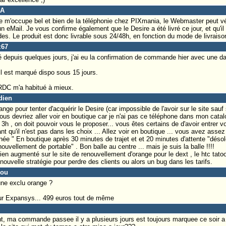
nA
 m'occupe bel et bien de la téléphonie chez PIXmania, le Webmaster peut vérifi
 eMail. Je vous confirme également que le Desire a été livré ce jour, et qu'il
s. Le produit est donc livrable sous 24/48h, en fonction du mode de livraison
z67
depuis quelques jours, j'ai eu la confirmation de commande hier avec une date
l est marqué dispo sous 15 jours.
 RDC m'a habitué à mieux.
dien
ange pour tenter d'acquérir le Desire (car impossible de l'avoir sur le site sauf
ous devriez aller voir en boutique car je n'ai pas ce téléphone dans mon cata
et 3h , on doit pouvoir vous le proposer... vous êtes certains de d'avoir entrer vo
nt qu'il n'est pas dans les choix ... Allez voir en boutique ... vous avez assez 
ée " En boutique après 30 minutes de trajet et et 20 minutes d'attente "déso
uvellement de portable" . Bon balle au centre ... mais je suis la balle !!!!
ien augmenté sur le site de renouvellement d'orange pour le dext , le htc tatoo
uvelle stratégie pour perdre des clients ou alors un bug dans les tarifs.
cou
une exclu orange ?
 sur Expansys... 499 euros tout de même
, ma commande passee il y a plusieurs jours est toujours marquee ce soir 