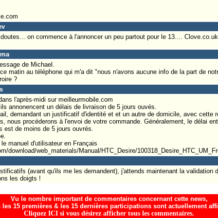
ce.com
ev
outes... on commence à l'annoncer un peu partout pour le 13.... Clove.co.uk,
oma
message de Michael.
e matin au téléphone qui m'a dit "nous n'avons aucune info de la part de not
roire ?
s
ans l'après-midi sur meilleurmobile.com
ils annonencent un délais de livraison de 5 jours ouvés.
ail, demandant un justificatif d'identité et et un autre de domicile, avec cette
s, nous procéderons à l'envoi de votre commande. Généralement, le délai ent
lis est de moins de 5 jours ouvrés.
e.
 le manuel d'utilisateur en Français
.com/download/web_materials/Manual/HTC_Desire/100318_Desire_HTC_UM_Fr
tificatifs (avant qu'ils me les demandent), j'attends maintenant la validation
ns les doigts !
Vu le nombre important de commentaires concernant cette news,
 les 15 premières & les 15 dernières participations sont actuellement aff
Cliquez ICI si vous désirez afficher tous les commentaires.