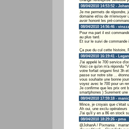
08/04/2010 14:53:52 - Joha
Je me permets de répondre, je
domaine et/ou de m'envoyer un
avoir honoré les pré-commande
08/04/2010 14:56:46 - vinzz
Pour ma part il est commandé 
au plus tard.
Et sur le suivi de commande i
Ça pue du cul cette histoire,
08/04/2010 16:19:41 - Legar
J'ai appelé le 700 service d'or
Voici ce qu'on m'a répondu "V
votre forfait origami first 3h 
passe sur notre site ... étonna
vous souhaite une bonne journ
voyez avec le 700 pour un reno
Je confirme que les prix ont b
smartphones ) Surement une no
08/04/2010 17:59:18 - mani
Mince, je croyais que c'était 
Ah oui, une exclu opérateurs
J'ai qu'il y en a 86 en stock
08/04/2010 18:29:26 - pma
@JohanA / Pixmania : marrant