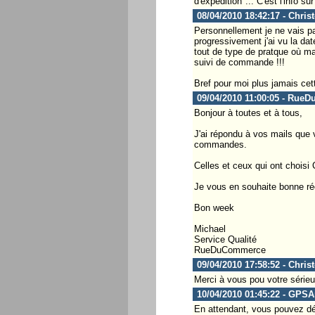
d'expedition"... C'est l'info s
08/04/2010 18:42:17 - Chris
Personnellement je ne vais p
progressivement j'ai vu la da
tout de type de pratque où ma
suivi de commande !!!
Bref pour moi plus jamais cett
09/04/2010 11:00:05 - Rue
Bonjour à toutes et à tous,
J'ai répondu à vos mails que 
commandes.
Celles et ceux qui ont choisi 
Je vous en souhaite bonne réce
Bon week
Michael
Service Qualité
RueDuCommerce
09/04/2010 17:58:52 - Chris
Merci à vous pou votre sérieu
10/04/2010 01:45:22 - GPS
En attendant, vous pouvez déj