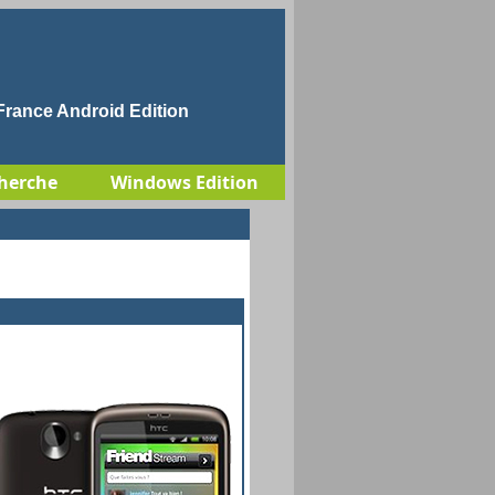
rance Android Edition
herche
Windows Edition