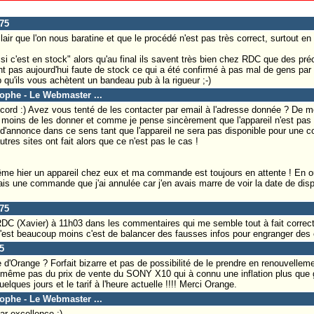
s75
ir que l'on nous baratine et que le procédé n'est pas très correct, surtout en
c'est en stock" alors qu'au final ils savent très bien chez RDC que des pr
nt pas aujourd'hui faute de stock ce qui a été confirmé à pas mal de gens par 
ub qu'ils vous achètent un bandeau pub à la rigueur ;-)
tophe - Le Webmaster ...
cord :) Avez vous tenté de les contacter par email à l'adresse donnée ? De mo
 moins de les donner et comme je pense sincèrement que l'appareil n'est pas 
 d'annonce dans ce sens tant que l'appareil ne sera pas disponible pour une
es sites ont fait alors que ce n'est pas le cas !
e hier un appareil chez eux et ma commande est toujours en attente ! En ou
une commande que j'ai annulée car j'en avais marre de voir la date de disp
s75
 RDC (Xavier) à 11h03 dans les commentaires qui me semble tout à fait corre
 l'est beaucoup moins c'est de balancer des fausses infos pour engranger d
5
te d'Orange ? Forfait bizarre et pas de possibilité de le prendre en renouvelle
arle même pas du prix de vente du SONY X10 qui à connu une inflation plus que
quelques jours et le tarif à l'heure actuelle !!!! Merci Orange.
tophe - Le Webmaster ...
ar excellence ;)