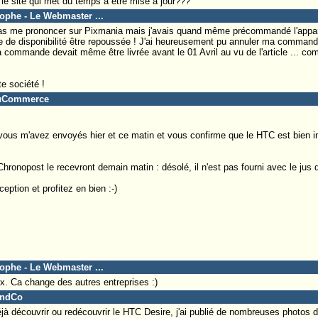
ur le site qui met du temps a etre mise a jour???
tophe - Le Webmaster ...
as me prononcer sur Pixmania mais j'avais quand même précommandé l'appare
te de disponibilité être repoussée ! J'ai heureusement pu annuler ma command
 commande devait même être livrée avant le 01 Avril au vu de l'article ... co
e société !
DuCommerce
vous m'avez envoyés hier et ce matin et vous confirme que le HTC est bien i
Chronopost le recevront demain matin : désolé, il n'est pas fourni avec le jus 
ption et profitez en bien :-)
tophe - Le Webmaster ...
x. Ca change des autres entreprises :)
AndCo
à découvrir ou redécouvrir le HTC Desire, j'ai publié de nombreuses photos d