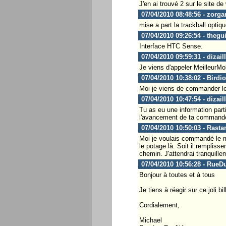
J'en ai trouvé 2 sur le site de 
07/04/2010 08:48:56 - zorga
mise a part la trackball optiq
07/04/2010 09:26:54 - thegui
Interface HTC Sense.
07/04/2010 09:59:31 - dizail
Je viens d'appeler MeilleurMobi
07/04/2010 10:38:02 - Birdio
Moi je viens de commander le 
07/04/2010 10:47:54 - dizail
Tu as eu une information parti
l'avancement de ta commande,
07/04/2010 10:50:03 - Rast
Moi je voulais commandé le mi
le potage là. Soit il remplisse
chemin. J'attendrai tranquille
07/04/2010 10:56:28 - Ru
Bonjour à toutes et à tous
Je tiens à réagir sur ce joli 
Cordialement,
Michael