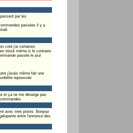
 passant par les
écommandes passées il y a
mail.
n coté j'ai certaines
en stock même si le contraire
 commande passée le jour
tre j'avais même fait une
onbilité repoussée
cte et ça ne me dérange pas
es commandes.
ment avec mes points. Bonjour
 galopante entre l'annonce des