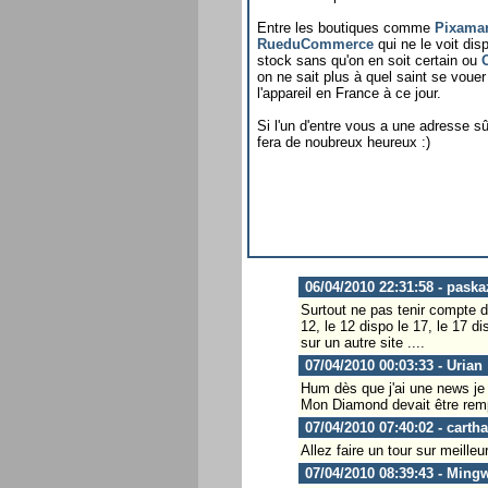
Entre les boutiques comme
Pixama
RueduCommerce
qui ne le voit di
stock sans qu'on en soit certain ou
on ne sait plus à quel saint se voue
l'appareil en France à ce jour.
Si l'un d'entre vous a une adresse sû
fera de noubreux heureux :)
06/04/2010 22:31:58 - paska
Surtout ne pas tenir compte de
12, le 12 dispo le 17, le 17 di
sur un autre site ....
07/04/2010 00:03:33 - Urian
Hum dès que j'ai une news je n
Mon Diamond devait être rempl
07/04/2010 07:40:02 - carth
Allez faire un tour sur meille
07/04/2010 08:39:43 - Ming