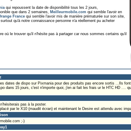
nia
qui repoussent la date de disponibilité tous les 2 jours,
sponible que dans 2 semaines,
Meilleurmobile.com
qui semble l'avoir en
Orange France
qui semble l'avoir mis de manière prématurée sur son site,
r surtout qu'à notre connaissance personne n'a réellement pu acheter
re où le trouver qu'il n'hésite pas à partager car nous sommes certains qu'il
z
s dates de dispo sur Pixmania pour des produits pas encore sortis ...Ils font c
spo dans 15 jours, c'est n'importe quoi, j'en ai fait les frais ur le HTC HD .... qu
'hésiterais pas à la poster.
acé par le X10 (maudit écran) et maintenant le Desire est attendu avec impa
aison
urmobile.com ;-)
way1