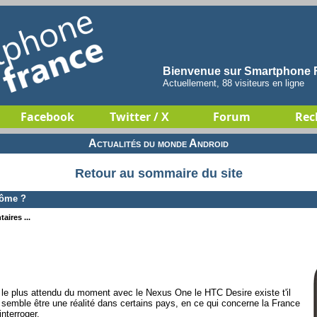
Bienvenue sur Smartphone F
Actuellement, 88 visiteurs en ligne
Facebook
Twitter / X
Forum
Rec
Actualités du monde Android
Retour au sommaire du site
tôme ?
aires ...
le plus attendu du moment avec le Nexus One le HTC Desire existe t'il
 semble être une réalité dans certains pays, en ce qui concerne la France
interroger.