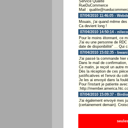
Service Qualité
RueDuCommerce
Mail : qualite@rueducommer
07/04/2010 11:46:05 - Webd
Mouais, j'ai quand même des d
Ca devient long !
07/04/2010 14:50:14 - nilec
Pour le moins étonnant, ce 
J'ai eu une personne de RDC c
date de disponibilité" ... Qui c
07/04/2010 15:02:35 - bwani
J'ai passé la commande hier d
Dans le mail de confirmation, 
Ce matin, je reçoit un autre m
Dès la réception de ces pièce
justificatives et l'envoi du co
Je les ai envoyé dans la foulé
Pour l'instant je patiente avec
:http://member.america.htc
07/04/2010 15:09:37 - Birdio
J'ai également envoyé mes jus
(certainement demain). Croiso
seules