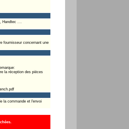
 Handtec ....
re fournisseur concernant une
 remarque:
re la réception des pièces
ench.pdf
 de la commande et l'envoi
ichées.