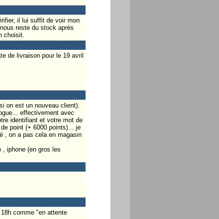
er, il lui suffit de voir mon
 nous reste du stock après
 choisit.
 de livraison pour le 19 avril
 si on est un nouveau client).
logue... effectivement avec
tre identifiant et votre mot de
de point (+ 6000 points)... je
lé , on a pas cela en magasin
 , iphone (en gros les
a 18h comme "en attente