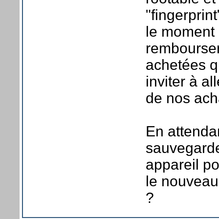
"fingerprin
le moment o
rembourser
achetées qu
inviter à al
de nos ach
En attendan
sauvegarde
appareil po
le nouveau
?