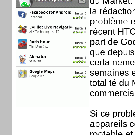
du Market. 
la rédacti
problème e
récent HTC 
part de Goo
que depuis
certainemen
semaines et
totalité du
commercial
Si ce prob
appareils c
rootable et