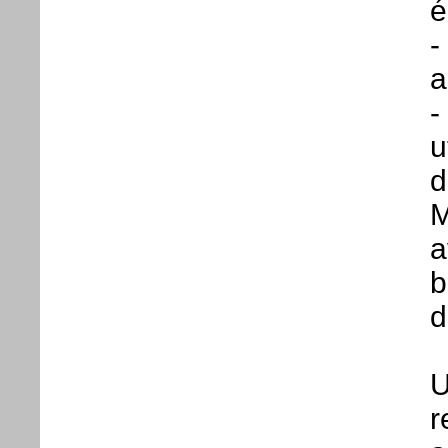
é
-
a
-
u
d
M
a
b
d
U
r