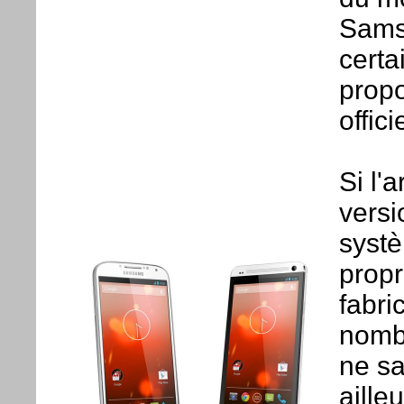
Sams
certa
propo
offic
Si l'
versi
systè
propr
fabri
nombr
ne sa
aille