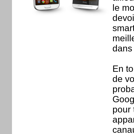
le m
devoi
smart
meill
dans
En to
de vo
proba
Googl
pour 
appar
canau