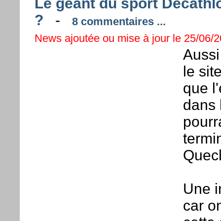
Le géant du sport Decathlo
?
-
8 commentaires ...
News ajoutée ou mise à jour le 25/06/2
Aussi
le sit
que l
dans 
pourr
termi
Quech
Une i
car o