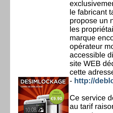
exclusiveme
le fabricant 
propose un n
les propriét
marque encor
opérateur mo
accessible di
site WEB déd
cette adresse
-
http://deb
Ce service d
au tarif rai