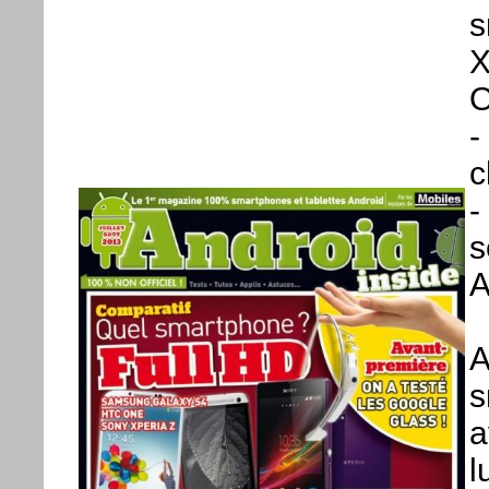
s
X
O
-
c
-
s
A
A
s
a
l