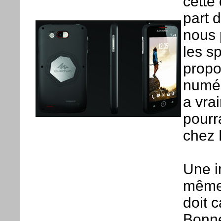
cette 
part d
nous 
les sp
propo
numér
a vra
pourr
chez 
Une i
même 
doit 
Bonne