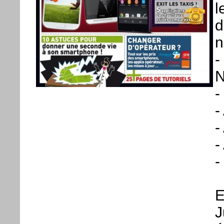
l
d
n
-
N
-
-
-
-
-
E
J