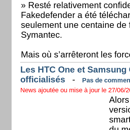
» Resté relativement confide
Fakedefender a été télécharg
seulement une centaine de f
Symantec.
Mais où s’arrêteront les for
Les HTC One et Samsung G
officialisés
-
Pas de commenta
News ajoutée ou mise à jour le 27/06/2
Alors
versi
smar
du m