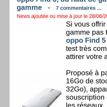
gamme
-
7 commentaires ...
News ajoutée ou mise à jour le 28/06/2
Si vous offr
gamme pas tr
oppo Find 5
test très com
attirer votre 
Proposé à pa
16Go de stoc
32Go), appare
souscription 
les réseaux,