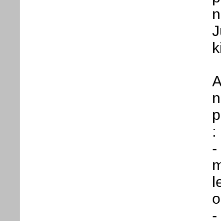
n
J
k
A
n
p
:
-
m
l
o
-