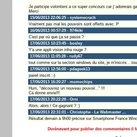
Je participe volontiers a ce super concours car j' adorerais 
Merci
15/06/2013 22:06:25 - systemecrach
Vraiment pas mal les pouvoirs sont offerts avec :P
16/06/2013 00:57:29 - 974kiki
C'est par où que ça se passe ?
17/06/2013 10:23:45 - bosley
Y'a une appli vision infra rouge ?
17/06/2013 11:05:28 - rudy67
tout comme sur la section windows du site, je m'inscris....to
17/06/2013 12:56:00 - pdageek13
pareil inscrit :-)
17/06/2013 16:20:27 - momochips
Hum, "découvrez un nouveau pouvoir..." !!!
Ca donne envie!!!
17/06/2013 20:22:28 - Orni
Alors, alors ! Ce gagnant ? :)
17/06/2013 22:31:01 - Christophe - Le Webmaster ...
Résultat demain à 9h00 précise sur Smartphone France Wind
Dorénavant pour publier des commentaires il fa