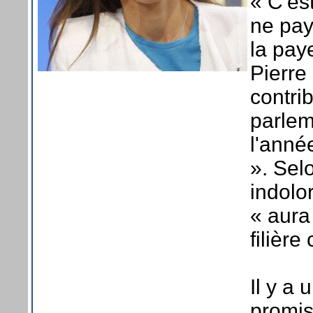
« C'est
ne pay
la pay
Pierre
contrib
parlem
l'anné
». Selo
indolo
« aura 
filière 
Il y a 
promis