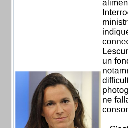
alimen
Interr
ministr
indiqu
connec
Lescur
un fond
notamm
diffic
photogr
ne fall
conso