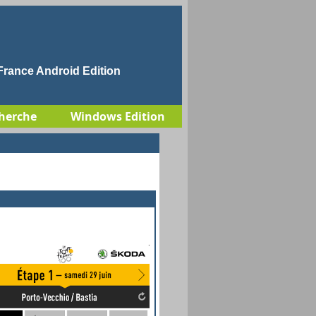
rance Android Edition
herche
Windows Edition