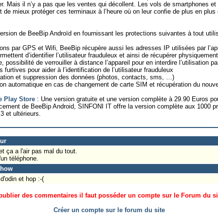
r. Mais il n’y a pas que les ventes qui décollent. Les vols de smartphones et 
t de mieux protéger ces terminaux à l’heure où on leur confie de plus en plu
ersion de BeeBip Androïd en fournissant les protections suivantes à tout utili
tions par GPS et Wifi, BeeBip récupère aussi les adresses IP utilisées par l’ap
mettent d’identifier l’utilisateur frauduleux et ainsi de récupérer physiquement
 possibilité de verrouiller à distance l’appareil pour en interdire l’utilisation p
furtives pour aider à l’identification de l’utilisateur frauduleux
pération et suppression des données (photos, contacts, sms, …)
ion automatique en cas de changement de carte SIM et récupération du nouv
e Play Store
: Une version gratuite et une version complète à 29.90 Euros pou
cement de BeeBip Android, SINFONI IT offre la version complète aux 1000 prem
3 et ultérieurs.
eur
 ça a l'air pas mal du tout.
'un téléphone.
show
'odin et hop :-(
ublier des commentaires il faut posséder un compte sur le Forum du site
Créer un compte sur le forum du site