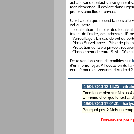
achats sans contact va se généralise
recrudescence. Il devient donc urgen
professionnelles et privées.
C’est à cela que répond la nouvelle v
vol ou perte :
- Localisation : En plus des localisa
forces de l’ordre, ces adresses IP per
- Verrouillage : En cas de vol ou perte,
- Photo Surveillance : Prise de photos 
- Protection de la vie privée : récu
- Changement de carte SIM : Détect
Deux versions sont disponibles sur
l
d’un même foyer. A l’occasion du lan
certifié pour les versions d’Android 2.
14/06/2013 12:18:25 - vilral
Fonctionne bien sur Nexus 4 et
Et moins cher que le rachat d
19/06/2013 17:04:01 - harty
Pourquoi pas ? Mais un coup d
Dorénavant pour p