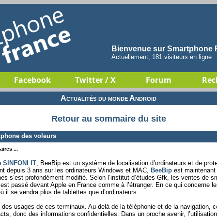
Bienvenue sur Smartphone F
Actuellement, 181 visiteurs en ligne
Facebook
Twitter / X
Forum
Rec
Actualités du monde Android
Retour au sommaire du site
tphone des voleurs
ires ...
te
SINFONI IT
, BeeBip est un système de localisation d’ordinateurs et de pro
nt depuis 3 ans sur les ordinateurs Windows et MAC,
BeeBip
est maintenant 
es s’est profondément modifié. Selon l’institut d’études Gfk, les ventes de
st passé devant Apple en France comme à l’étranger. En ce qui concerne les 
 il se vendra plus de tablettes que d’ordinateurs.
n des usages de ces terminaux. Au-delà de la téléphonie et de la navigation, c
ts, donc des informations confidentielles. Dans un proche avenir, l’utilisati