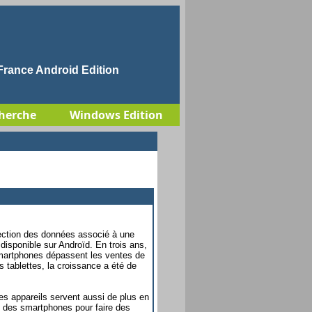
rance Android Edition
herche
Windows Edition
tection des données associé à une
disponible sur Androïd. En trois ans,
 smartphones dépassent les ventes de
tablettes, la croissance a été de
es appareils servent aussi de plus en
on des smartphones pour faire des