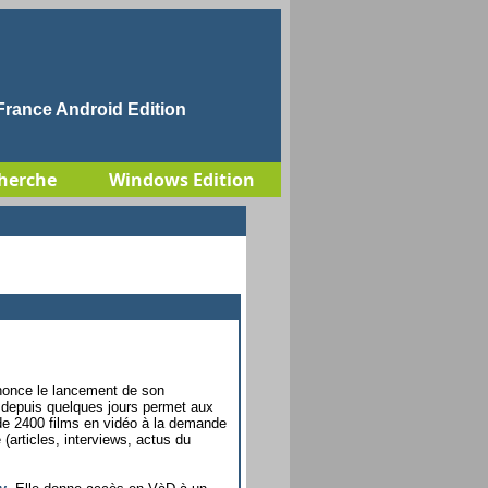
rance Android Edition
herche
Windows Edition
nnonce le lancement de son
e depuis quelques jours permet aux
de 2400 films en vidéo à la demande
(articles, interviews, actus du