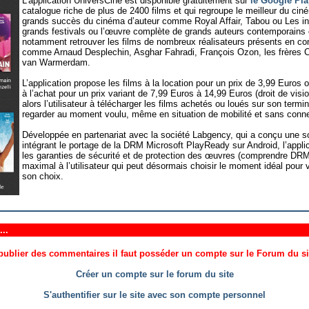
L’application UniversCiné est disponible gratuitement sur
le Google Pla
catalogue riche de plus de 2400 films et qui regroupe le meilleur du ci
grands succès du cinéma d’auteur comme Royal Affair, Tabou ou Les inv
grands festivals ou l’œuvre complète de grands auteurs contemporains 
notamment retrouver les films de nombreux réalisateurs présents en c
comme Arnaud Desplechin, Asghar Fahradi, François Ozon, les frères C
van Warmerdam.
L’application propose les films à la location pour un prix de 3,99 Euros
à l’achat pour un prix variant de 7,99 Euros à 14,99 Euros (droit de vision
alors l’utilisateur à télécharger les films achetés ou loués sur son termin
regarder au moment voulu, même en situation de mobilité et sans connex
Développée en partenariat avec la société Labgency, qui a conçu une so
intégrant le portage de la DRM Microsoft PlayReady sur Android, l’applica
les garanties de sécurité et de protection des œuvres (comprendre DRM)
maximal à l’utilisateur qui peut désormais choisir le moment idéal pour v
son choix.
..
ublier des commentaires il faut posséder un compte sur le Forum du site
Créer un compte sur le forum du site
S'authentifier sur le site avec son compte personnel