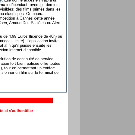
y
. Elle donne accès en VàD à un
néma indépendant, avec les derniers
isibles; des films primés dans les
ou classiques. On pourra
ompétition à Cannes cette année
oen, Arnaud Des Pallières ou Alex
 ou de 4,99 Euros (licence de 48h) ou
nage illimité). L’application invite
al afin qu’il puisse ensuite les
ion internet disponible.
lution de continuité de service
tion fort bien réalisée offre toutes
, tout en permettant un confort
isionner un film sur le terminal de
 et s'authentifier