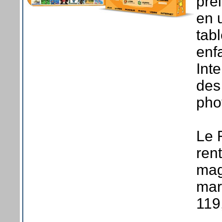
pré
en 
tab
enf
Int
des
phot
Le 
ren
mag
mar
119