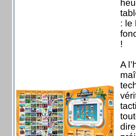
heu
tab
: l
fon
!
A l
maî
tec
véri
tact
tou
dire