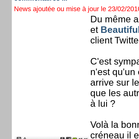
News ajoutée ou mise à jour le 23/02/2010
Du même au
et
Beautifu
client Twitt
C'est sympa
n'est qu'un
arrive sur l
que les aut
à lui ?
Volà la bonn
créneau il e