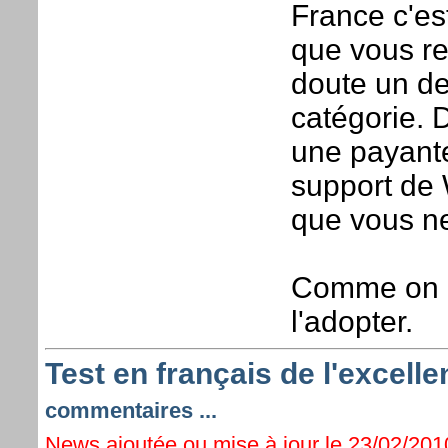
France c'es
que vous r
doute un des
catégorie. D
une payante
support de 
que vous ne
Comme on ai
l'adopter.
Test en français de l'excell
commentaires ...
News ajoutée ou mise à jour le 23/02/2010