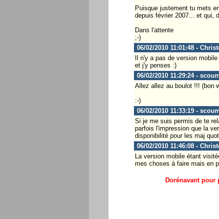
Puisque justement tu mets en i
depuis février 2007... et qui, d
Dans l'attente
;-)
06/02/2010 11:01:48 - Chris
Il n'y a pas de version mobil
et j'y penses :)
06/02/2010 11:29:24 - scou
Allez allez au boulot !!! (bon
:-)
06/02/2010 11:33:19 - scou
Si je me suis permis de te re
parfois l'impression que la v
disponibilité pour les maj quo
06/02/2010 11:46:08 - Chris
La version mobile étant visit
mes choses à faire mais en pr
Dorénavant pour p