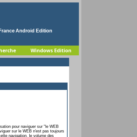
rance Android Edition
herche
Windows Edition
ilisation pour naviguer sur "le WEB
viguer sur le WEB n'est pas toujours
 cette navigation, le volume des