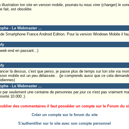
llustration ton site en version mobile, pourrais-tu nous virer (changer) le so
e fait, est obsolète.
tophe - Le Webmaster ...
e de Smartphone France Android Edition. Pour la version Windows Mobile il fa
mfy
 week-end en passant...)
mfy
lancer là dessus, c'est que perso, je passe plus de temps sur ton site via mo
ersion mobile est un peu délaissée... (je comprends aussi que ce cela demand
tidiennes)
tophe - Le Webmaster ...
ée par seulement une centaine de personnes par jour ce n'est pas vraiment ma p
iorité 10.000 ;)
ublier des commentaires il faut posséder un compte sur le Forum du site
Créer un compte sur le forum du site
S'authentifier sur le site avec son compte personnel