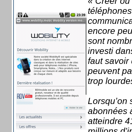
« Créer ou 
téléphones
communicat
encore peu
sont nombre
investi dan
faut savoir
peuvent pas
trop lourde
Lorsqu’on 
abonnées à 
atteindre 4
millions d'