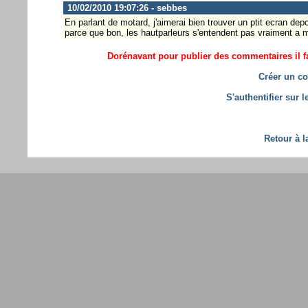
10/02/2010 19:07:26 - sebbes
En parlant de motard, j'aimerai bien trouver un ptit ecran dep
parce que bon, les hautparleurs s'entendent pas vraiment a 
Dorénavant pour publier des commentaires il fa
Créer un co
S'authentifier sur 
Retour à l